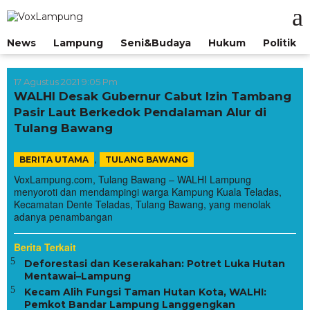
Lewati
ke
konten
News
Lampung
Seni&Budaya
Hukum
Politik
17 Agustus 2021 9:05 Pm
WALHI Desak Gubernur Cabut Izin Tambang
Pasir Laut Berkedok Pendalaman Alur di
Tulang Bawang
,
BERITA UTAMA
TULANG BAWANG
VoxLampung.com, Tulang Bawang – WALHI Lampung
menyoroti dan mendampingi warga Kampung Kuala Teladas,
Kecamatan Dente Teladas, Tulang Bawang, yang menolak
adanya penambangan
Berita Terkait
Deforestasi dan Keserakahan: Potret Luka Hutan
Mentawai–Lampung
Kecam Alih Fungsi Taman Hutan Kota, WALHI:
Pemkot Bandar Lampung Langgengkan