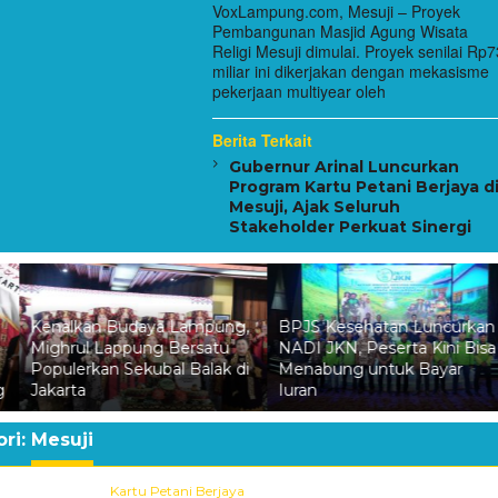
VoxLampung.com, Mesuji – Proyek
Pembangunan Masjid Agung Wisata
Religi Mesuji dimulai. Proyek senilai Rp7
miliar ini dikerjakan dengan mekasisme
pekerjaan multiyear oleh
Berita Terkait
Gubernur Arinal Luncurkan
Program Kartu Petani Berjaya d
Mesuji, Ajak Seluruh
Stakeholder Perkuat Sinergi
,
BPJS Kesehatan Luncurkan
Perbaikan Jalan RA Basyid
NADI JKN, Peserta Kini Bisa
Segera Dimulai, Pemkab
i
Menabung untuk Bayar
Lamsel Pastikan Mobilitas
Iuran
Warga Lebih Nyaman
ri:
Mesuji
Kartu Petani Berjaya