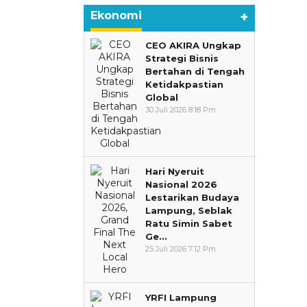
Ekonomi
+
CEO AKIRA Ungkap
Strategi Bisnis
Bertahan di Tengah
Ketidakpastian
Global
30 Juli 2026 8:18 Pm
Hari Nyeruit
Nasional 2026
Lestarikan Budaya
Lampung, Seblak
Ratu Simin Sabet
Ge…
25 Juli 2026 7:12 Pm
YRFI Lampung