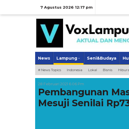
Lewati
ke
7 Agustus 2026 12:17 pm
konten
News
Lampung
Seni&Budaya
Hu
# News Topics
Indonesia
Lokal
Bisnis
Hibur
28 Februari 2021 6:06 Pm
Pembangunan Masj
Mesuji Senilai Rp7