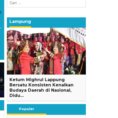
untuk:
3
Lampung
i
Lantunkan Surat Al-
BREAKING NEWS: Mobil
Ketum Mighrul Lappung
Bayyinah, Buruh di Rulung
Tabrak Kerumunan Warga di
Bersatu Konsisten Kenalkan
Raya Dihadiahi Umrah dari
Depan MTS N 1 Bandar
Budaya Daerah di Nasional,
Bupati Egi
Lampung
Didu…
Populer