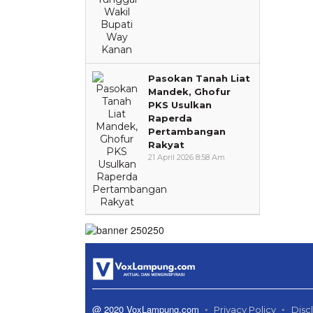
Pasokan Tanah Liat
Mandek, Ghofur
PKS Usulkan
Raperda
Pertambangan
Rakyat
21 April 2026 8:58 Am
@ 2020 VoxLampung.com
Privacy Policy
Disc