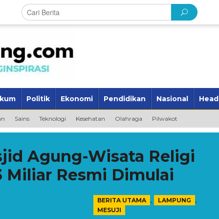
kum
Politik
Ekonomi
Pendidikan
Nasional
Head
an
Sains
Teknologi
Kesehatan
Olahraga
Pilwakot
id Agung-Wisata Religi
3 Miliar Resmi Dimulai
,
,
BERITA UTAMA
LAMPUNG
MESUJI