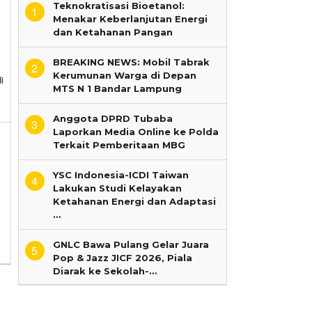
Teknokratisasi Bioetanol:
1
Menakar Keberlanjutan Energi
dan Ketahanan Pangan
i
BREAKING NEWS: Mobil Tabrak
2
Kerumunan Warga di Depan
i
MTS N 1 Bandar Lampung
Anggota DPRD Tubaba
3
Laporkan Media Online ke Polda
Terkait Pemberitaan MBG
a
YSC Indonesia-ICDI Taiwan
4
Lakukan Studi Kelayakan
Ketahanan Energi dan Adaptasi
ampung
…
GNLC Bawa Pulang Gelar Juara
5
Pop & Jazz JICF 2026, Piala
Diarak ke Sekolah-…