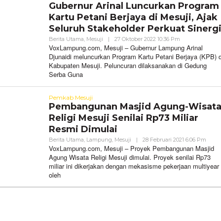
Gubernur Arinal Luncurkan Program
Kartu Petani Berjaya di Mesuji, Ajak
Seluruh Stakeholder Perkuat Sinerg
Oleh
Berita Utama
,
Mesuji
|
27 Oktober 2022 10:36 Pm
VoxLampung
VoxLampung.com, Mesuji – Gubernur Lampung Arinal
Djunaidi meluncurkan Program Kartu Petani Berjaya (KPB) d
Kabupaten Mesuji. Peluncuran dilaksanakan di Gedung
Serba Guna
Pemkab Mesuji
Pembangunan Masjid Agung-Wisat
Religi Mesuji Senilai Rp73 Miliar
Resmi Dimulai
Oleh
Berita Utama
,
Lampung
,
Mesuji
|
28 Februari 2021 6:06 Pm
VoxL
VoxLampung.com, Mesuji – Proyek Pembangunan Masjid
Agung Wisata Religi Mesuji dimulai. Proyek senilai Rp73
miliar ini dikerjakan dengan mekasisme pekerjaan multiyear
oleh