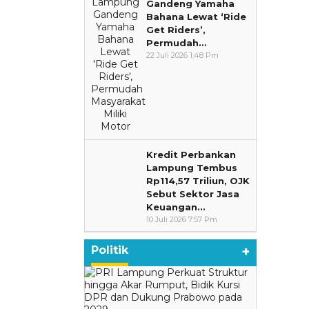
Gandeng Yamaha
Bahana Lewat ‘Ride
Get Riders’,
Permudah…
22 Juli 2026 1:48 Pm
Kredit Perbankan
Lampung Tembus
Rp114,57 Triliun, OJK
Sebut Sektor Jasa
Keuangan…
10 Juli 2026 7:57 Pm
Politik
+