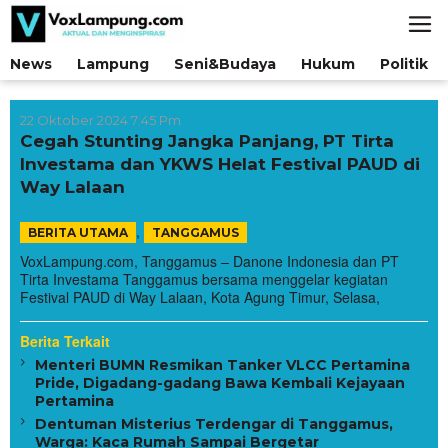
Lewati
ke
konten
News
Lampung
Seni&Budaya
Hukum
Politik
22 Oktober 2024 7:45 Pm
Cegah Stunting Jangka Panjang, PT Tirta
Investama dan YKWS Helat Festival PAUD di
Way Lalaan
,
BERITA UTAMA
TANGGAMUS
VoxLampung.com, Tanggamus – Danone Indonesia dan PT
Tirta Investama Tanggamus bersama menggelar kegiatan
Festival PAUD di Way Lalaan, Kota Agung Timur, Selasa,
Berita Terkait
Menteri BUMN Resmikan Tanker VLCC Pertamina
Pride, Digadang-gadang Bawa Kembali Kejayaan
Pertamina
Dentuman Misterius Terdengar di Tanggamus,
Warga: Kaca Rumah Sampai Bergetar