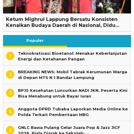
Ketum Mighrul Lappung Bersatu Konsisten
Kenalkan Budaya Daerah di Nasional, Didu…
Populer
Teknokratisasi Bioetanol: Menakar Keberlanjutan
1
Energi dan Ketahanan Pangan
BREAKING NEWS: Mobil Tabrak Kerumunan Warga
2
di Depan MTS N 1 Bandar Lampung
BPJS Kesehatan Luncurkan NADI JKN, Peserta Kini
3
Bisa Menabung untuk Bayar Iuran
Anggota DPRD Tubaba Laporkan Media Online ke
4
Polda Terkait Pemberitaan MBG
GNLC Bawa Pulang Gelar Juara Pop & Jazz JICF
5
2026, Piala Diarak ke Sekolah-…