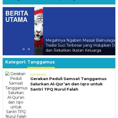
BERITA
UTAMA
 Perombakan
Megahnya Ngaben Massal Balinuraga,
, Bidik Jadi
Tradisi Suci Terbesar yang Hidupkan Desa
«
»
 2029
dan Rekatkan Ikatan Keluarga
Kategori:
Tanggamus
Lampung
Gerakan Peduli Samsat Tanggamus
Salurkan Al-Qur’an dan Iqro untuk
Santri TPQ Nurul Falah