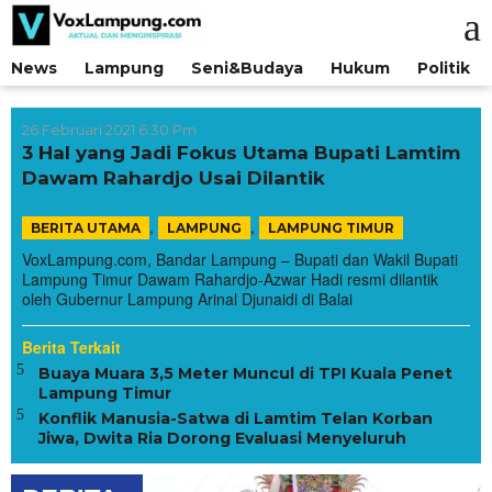
Lewati
ke
konten
News
Lampung
Seni&Budaya
Hukum
Politik
26 Februari 2021 6:30 Pm
3 Hal yang Jadi Fokus Utama Bupati Lamtim
Dawam Rahardjo Usai Dilantik
,
,
BERITA UTAMA
LAMPUNG
LAMPUNG TIMUR
VoxLampung.com, Bandar Lampung – Bupati dan Wakil Bupati
Lampung Timur Dawam Rahardjo-Azwar Hadi resmi dilantik
oleh Gubernur Lampung Arinal Djunaidi di Balai
Berita Terkait
Buaya Muara 3,5 Meter Muncul di TPI Kuala Penet
Lampung Timur
Konflik Manusia-Satwa di Lamtim Telan Korban
Jiwa, Dwita Ria Dorong Evaluasi Menyeluruh