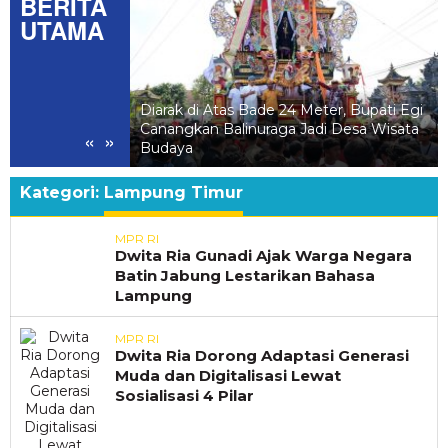
BERITA
UTAMA
l Balinuraga,
Diarak di Atas Bade 24 Meter, Bupati Egi
ang Hidupkan Desa
Canangkan Balinuraga Jadi Desa Wisata
«
»
luarga
Budaya
Kategori:
Lampung Timur
MPR RI
Dwita Ria Gunadi Ajak Warga Negara
Batin Jabung Lestarikan Bahasa
Lampung
MPR RI
Dwita Ria Dorong Adaptasi Generasi
Muda dan Digitalisasi Lewat
Sosialisasi 4 Pilar