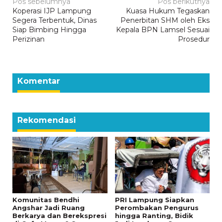
Navigasi
Pos sebelumnya
Pos berikutnya
Koperasi IJP Lampung
Kuasa Hukum Tegaskan
pos
Segera Terbentuk, Dinas
Penerbitan SHM oleh Eks
Siap Bimbing Hingga
Kepala BPN Lamsel Sesuai
Perizinan
Prosedur
Komentar
Rekomendasi
Komunitas Bendhi
PRI Lampung Siapkan
Angshar Jadi Ruang
Perombakan Pengurus
Berkarya dan Berekspresi
hingga Ranting, Bidik