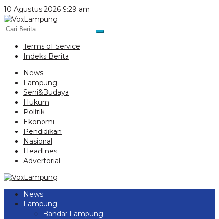
Lewati
10 Agustus 2026 9:29 am
ke
konten
Terms of Service
Indeks Berita
News
Lampung
Seni&Budaya
Hukum
Politik
Ekonomi
Pendidikan
Nasional
Headlines
Advertorial
News
Lampung
Bandar Lampung