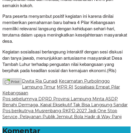
semakin kokoh.
Para peserta menyambut positif kegiatan ini karena dinilai
memberikan pemahaman baru bahwa 4 Pilar Kebangsaan
memiliki relevansi langsung dengan kehidupan sehari-hari,
terutama dalam upaya meningkatkan kesejahteraan masyarakat
desa.
Kegiatan sosialisasi berlangsung interaktif dengan sesi diskusi
dan tanya jawab, menunjukkan antusiasme masyarakat Desa
Tambah Luhur terhadap penguatan nilai kebangsaan yang
berpihak pada keadilan sosial dan kemajuan ekonomi.(Rls)
Dwita Ria Gunadi
Kecamatan Purbolinggo
Lampung Timur
MPR RI
Sosialisasi Empat Pilar
Kebangsaan
Navigasi
Pos sebelumnya
DPRD Provinsi Lampung Minta ASDP
Benahi Dermaga, Kapal Eksekutif Tak Bisa Langsung Sandar
pos
Pos berikutnya
Musrenbang RKPD 2027 Jadi One Stop
Service, Pelayanan Publik Jemput Bola Hadir di Way Panji
Komentar