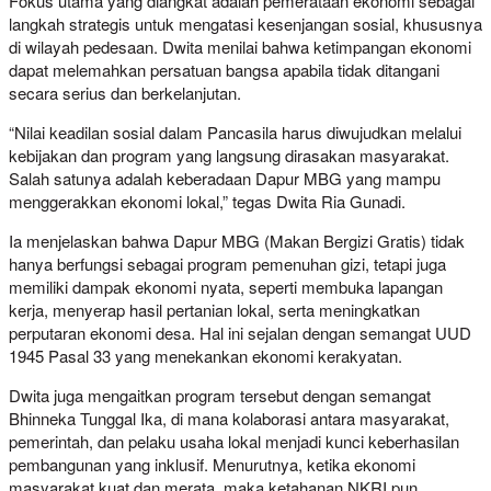
Fokus utama yang diangkat adalah pemerataan ekonomi sebagai
langkah strategis untuk mengatasi kesenjangan sosial, khususnya
di wilayah pedesaan. Dwita menilai bahwa ketimpangan ekonomi
dapat melemahkan persatuan bangsa apabila tidak ditangani
secara serius dan berkelanjutan.
“Nilai keadilan sosial dalam Pancasila harus diwujudkan melalui
kebijakan dan program yang langsung dirasakan masyarakat.
Salah satunya adalah keberadaan Dapur MBG yang mampu
menggerakkan ekonomi lokal,” tegas Dwita Ria Gunadi.
Ia menjelaskan bahwa Dapur MBG (Makan Bergizi Gratis) tidak
hanya berfungsi sebagai program pemenuhan gizi, tetapi juga
memiliki dampak ekonomi nyata, seperti membuka lapangan
kerja, menyerap hasil pertanian lokal, serta meningkatkan
perputaran ekonomi desa. Hal ini sejalan dengan semangat UUD
1945 Pasal 33 yang menekankan ekonomi kerakyatan.
Dwita juga mengaitkan program tersebut dengan semangat
Bhinneka Tunggal Ika, di mana kolaborasi antara masyarakat,
pemerintah, dan pelaku usaha lokal menjadi kunci keberhasilan
pembangunan yang inklusif. Menurutnya, ketika ekonomi
masyarakat kuat dan merata, maka ketahanan NKRI pun