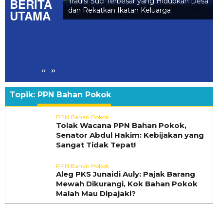
BERITA
Tradisi Suci Terbesar yang Hidupkan Desa
dan Rekatkan Ikatan Keluarga
UTAMA
rkan NADI JKN,
bung untuk Bayar
«
»
Topik:
PPN Bahan Pokok
PPN Bahan Pokok
Tolak Wacana PPN Bahan Pokok,
Senator Abdul Hakim: Kebijakan yang
Sangat Tidak Tepat!
PPN Bahan Pokok
Aleg PKS Junaidi Auly: Pajak Barang
Mewah Dikurangi, Kok Bahan Pokok
Malah Mau Dipajaki?