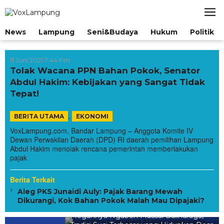
Lewati
ke
konten
News
Lampung
Seni&Budaya
Hukum
Politik
11 Juni 2021 7:44 Pm
Tolak Wacana PPN Bahan Pokok, Senator
Abdul Hakim: Kebijakan yang Sangat Tidak
Tepat!
,
BERITA UTAMA
EKONOMI
VoxLampung.com, Bandar Lampung – Anggota Komite IV
Dewan Perwakilan Daerah (DPD) RI daerah pemilihan Lampung
Abdul Hakim menolak rencana pemerintah memberlakukan
pajak
Berita Terkait
Aleg PKS Junaidi Auly: Pajak Barang Mewah
Dikurangi, Kok Bahan Pokok Malah Mau Dipajaki?
Megahnya Ngaben Massal Balinuraga,