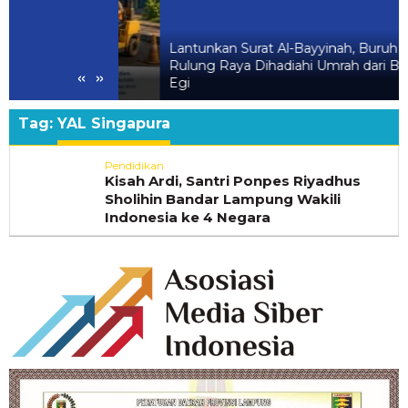
yid Segera
Lantunkan Surat Al-Bayyinah, Buruh di
l Pastikan
Rulung Raya Dihadiahi Umrah dari Bupati
«
»
 Nyaman
Egi
Tag:
YAL Singapura
Pendidikan
Kisah Ardi, Santri Ponpes Riyadhus
Sholihin Bandar Lampung Wakili
Indonesia ke 4 Negara