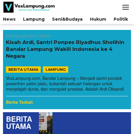
Lewati
ke
konten
News
Lampung
Seni&Budaya
Hukum
Politik
14 Februari 2021 5:51 Pm
Kisah Ardi, Santri Ponpes Riyadhus Sholihin
Bandar Lampung Wakili Indonesia ke 4
Negara
,
BERITA UTAMA
LAMPUNG
VoxLampung.com, Bandar Lampung – Menjadi santri pondok
pesantren yatim piatu, bukanlah sebuah halangan untuk
menjelajah dunia, dan mengukir prestasi. Adalah Ardi Oksandi
Berita Terkait
BERITA
UTAMA