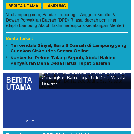
,
BERITA UTAMA
LAMPUNG
VoxLampung.com, Bandar Lampung – Anggota Komite IV
Dewan Perwakilan Daerah (DPD) RI asal daerah pemilihan
(dapil) Lampung Abdul Hakim merespons kedatangan Menteri
Berita Terkait
Terkendala Sinyal, Baru 3 Daerah di Lampung yang
Gunakan Siskeudes Secara Online
Kunker ke Pekon Talang Sepuh, Abdul Hakim:
Penyaluran Dana Desa Harus Tepat Sasaran
l Balinuraga,
Diarak di Atas Bade 24 Meter, Bupati Egi
BERITA
ang Hidupkan Desa
Canangkan Balinuraga Jadi Desa Wisata
luarga
Budaya
UTAMA
«
»