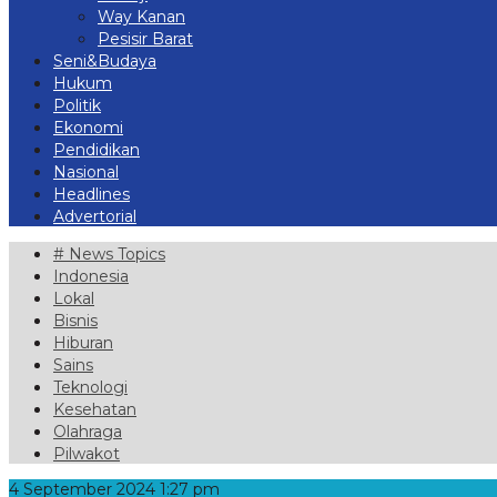
Way Kanan
Pesisir Barat
Seni&Budaya
Hukum
Politik
Ekonomi
Pendidikan
Nasional
Headlines
Advertorial
# News Topics
Indonesia
Lokal
Bisnis
Hiburan
Sains
Teknologi
Kesehatan
Olahraga
Pilwakot
4 September 2024 1:27 pm