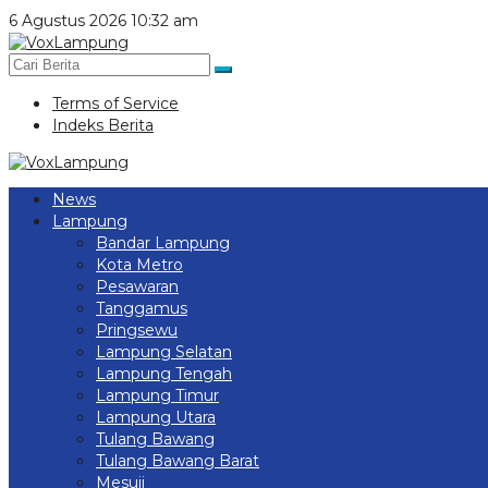
Lewati
6 Agustus 2026 10:32 am
ke
konten
Terms of Service
Indeks Berita
News
Lampung
Bandar Lampung
Kota Metro
Pesawaran
Tanggamus
Pringsewu
Lampung Selatan
Lampung Tengah
Lampung Timur
Lampung Utara
Tulang Bawang
Tulang Bawang Barat
Mesuji