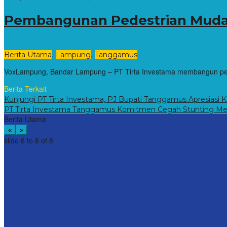
Pembangunan Pedestrian Muda
,
,
Berita Utama
Lampung
Tanggamus
VoxLampung, Bandar Lampung – PT Tirta Investama membangun pede
Berita Terkait
Kunjungi PT Tirta Investama, PJ Bupati Tanggamus Apresiasi
PT Tirta Investama Tanggamus Komitmen Cegah Stunting Melal
Berita Utama
«
»
slide
7 to 9
of 6