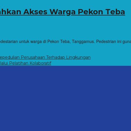
hkan Akses Warga Pekon Teba
starian untuk warga di Pekon Teba, Tanggamus. Pedestrian ini gu
 Kepedulian Perusahaan Terhadap Lingkungan
ui Pelatihan Kolaboratif