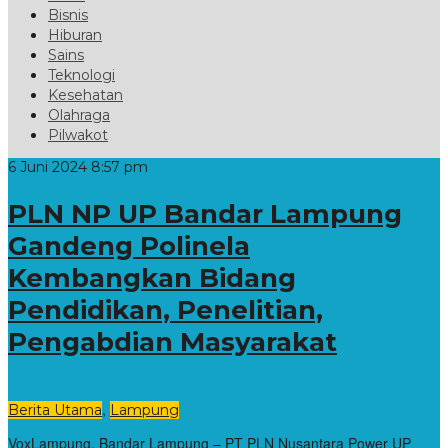
Bisnis
Hiburan
Sains
Teknologi
Kesehatan
Olahraga
Pilwakot
6 Juni 2024 8:57 pm
PLN NP UP Bandar Lampung
Gandeng Polinela
Kembangkan Bidang
Pendidikan, Penelitian,
Pengabdian Masyarakat
,
Berita Utama
Lampung
VoxLampung, Bandar Lampung – PT PLN Nusantara Power UP