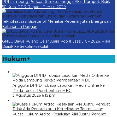
PRI Lampung Perkuat Struktur hingga Akar Rumput, Bidik
50 Kursi DPR RI pada Pemilu 2029
Teknokratisasi Bioetanol: Menakar Keberlanjutan Energi dan
Ketahanan Pangan
GNLC Bawa Pulang Gelar Juara Pop & Jazz JICF 2026, Piala
Diarak ke Sekolah-sekolah
Hukum
+
Anggota DPRD Tubaba Laporkan Media Online ke
Polda Terkait Pemberitaan MBG
3 Agustus 2026 6:15 pm
Kuasa Hukum Ardito: Kesaksian Riki Justru Perkuat