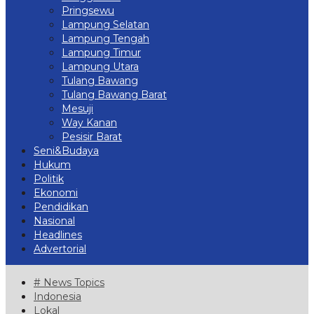
Pringsewu
Lampung Selatan
Lampung Tengah
Lampung Timur
Lampung Utara
Tulang Bawang
Tulang Bawang Barat
Mesuji
Way Kanan
Pesisir Barat
Seni&Budaya
Hukum
Politik
Ekonomi
Pendidikan
Nasional
Headlines
Advertorial
# News Topics
Indonesia
Lokal