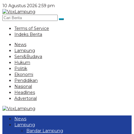
Lewati
10 Agustus 2026 2:59 pm
ke
konten
Terms of Service
Indeks Berita
News
Lampung
Seni&Budaya
Hukum
Politik
Ekonomi
Pendidikan
Nasional
Headlines
Advertorial
News
Lampung
Bandar Lampung