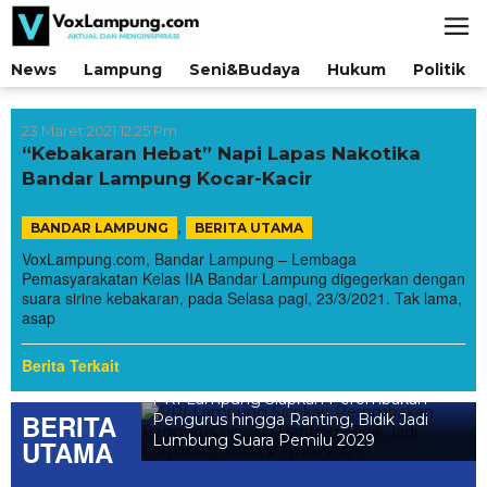
Lewati
ke
konten
News
Lampung
Seni&Budaya
Hukum
Politik
23 Maret 2021 12:25 Pm
“Kebakaran Hebat” Napi Lapas Nakotika
Bandar Lampung Kocar-Kacir
,
BANDAR LAMPUNG
BERITA UTAMA
VoxLampung.com, Bandar Lampung – Lembaga
Pemasyarakatan Kelas IIA Bandar Lampung digegerkan dengan
suara sirine kebakaran, pada Selasa pagi, 23/3/2021. Tak lama,
asap
Berita Terkait
Lampung Siapkan Perombakan
BERITA
rus hingga Ranting, Bidik Jadi
ung Suara Pemilu 2029
UTAMA