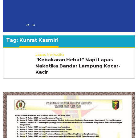
Megahnya Ngaben Massal
Tradisi Suci Terbesar ya
«
»
dan Rekatkan Ikatan Kel
Tag:
Kunrat Kasmiri
Lapas Narkotika
“Kebakaran Hebat” Napi Lapas
Nakotika Bandar Lampung Kocar-
Kacir