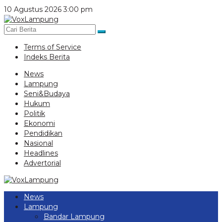
Lewati
10 Agustus 2026 3:00 pm
ke
konten
Terms of Service
Indeks Berita
News
Lampung
Seni&Budaya
Hukum
Politik
Ekonomi
Pendidikan
Nasional
Headlines
Advertorial
News
Lampung
Bandar Lampung