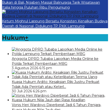
Bukan di Bali, Ngaben Massal Balinuraga Tarik Wisatawan
Italia hingga Puluhan Ribu Pengunjung
Ketum Mighrul Lappung Bersatu Konsisten Kenalkan Budaya
Daerah di Nasional, Didukung TP PKK Lampung
Hukum
+
Anggota DPRD Tubaba Laporkan Media Online ke
Polda Terkait Pemberitaan MBG
3 Agustus 2026 6:15 pm
Kuasa Hukum Ardito: Kesaksian Riki Justru Perkuat
Tidak Ada Perintah atau Keterl…
30 Juli 2026 6:26 pm
Vonis Heri Wardoyo Diperberat Jadi 6 Tahun Penjara,
Kuasa Hukum Nilai Jauh dari …