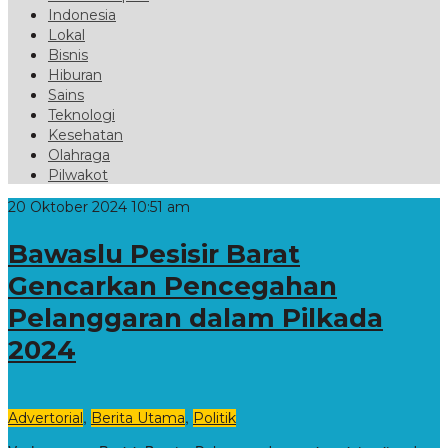
Indonesia
Lokal
Bisnis
Hiburan
Sains
Teknologi
Kesehatan
Olahraga
Pilwakot
20 Oktober 2024 10:51 am
Bawaslu Pesisir Barat
Gencarkan Pencegahan
Pelanggaran dalam Pilkada
2024
,
,
Advertorial
Berita Utama
Politik