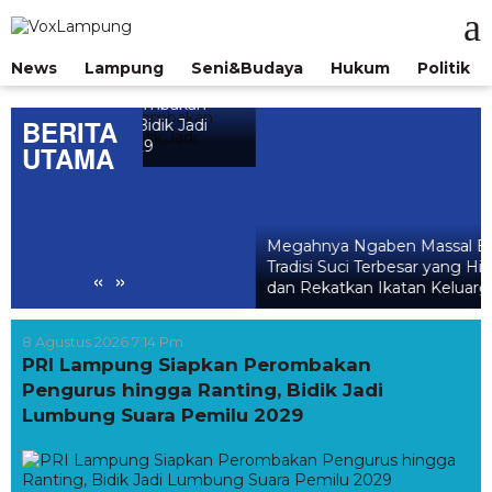
Lewati
ke
konten
News
Lampung
Seni&Budaya
Hukum
Politik
 Perombakan
BERITA
, Bidik Jadi
 2029
UTAMA
Megahnya Ngaben Massal Balinuraga,
Tradisi Suci Terbesar yang Hidupkan Desa
«
»
dan Rekatkan Ikatan Keluarga
8 Agustus 2026 7:14 Pm
PRI Lampung Siapkan Perombakan
Pengurus hingga Ranting, Bidik Jadi
Lumbung Suara Pemilu 2029