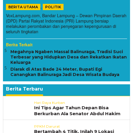
,
BERITA UTAMA
POLITIK
VoxLampung.com, Bandar Lampung – Dewan Pimpinan Daerah
(DPD) Partai Rakyat Indonesia (PRI) Lampung bersiap
melakukan perombakan dan penyegaran kepengurusan di
seluruh tingkatan
Berita Terkait
Megahnya Ngaben Massal Balinuraga, Tradisi Suci
Terbesar yang Hidupkan Desa dan Rekatkan Ikatan
Keluarga
Diarak di Atas Bade 24 Meter, Bupati Egi
Canangkan Balinuraga Jadi Desa Wisata Budaya
Berita Terbaru
VoxLampung
Hari Raya Kurban
Ini Tips Agar Tahun Depan Bisa
Berkurban Ala Senator Abdul Hakim
PPKM Darurat
Bertambah 4 Titik, Inilah 9 Lokasi