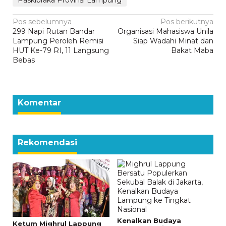
Paskibraka Provinsi Lampung
Navigasi
Pos sebelumnya
Pos berikutnya
299 Napi Rutan Bandar
Organisasi Mahasiswa Unila
pos
Lampung Peroleh Remisi
Siap Wadahi Minat dan
HUT Ke-79 RI, 11 Langsung
Bakat Maba
Bebas
Komentar
Rekomendasi
Kenalkan Budaya
Ketum Mighrul Lappung