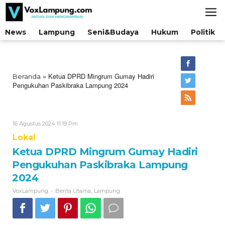
Lewati
ke
konten
News
Lampung
Seni&Budaya
Hukum
Politik
»
Ketua DPRD Mingrum Gumay Hadiri
Beranda
Pengukuhan Paskibraka Lampung 2024
Oleh
16 Agustus 2024 11:19 Pm
VoxLampung
Lokal
Ketua DPRD Mingrum Gumay Hadiri
Pengukuhan Paskibraka Lampung
2024
-
,
VoxLampung
Berita Utama
Lampung