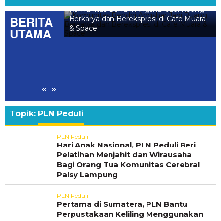
 Bersatu
Komunitas Bendhi Angshar Jadi Ruang
BERITA
aya Daerah di
Berkarya dan Berekspresi di Cafe Muara
P PKK Lampung
& Space
UTAMA
«
»
Topik:
PLN Peduli
PLN Peduli
Hari Anak Nasional, PLN Peduli Beri
Pelatihan Menjahit dan Wirausaha
Bagi Orang Tua Komunitas Cerebral
Palsy Lampung
PLN Peduli
Pertama di Sumatera, PLN Bantu
Perpustakaan Keliling Menggunakan