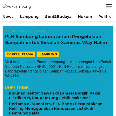
Lewati
ke
konten
News
Lampung
Seni&Budaya
Hukum
Politik
27 Februari 2021 8:09 Pm
PLN Sumbang Laboratorium Pengelolaan
Sampah untuk Sekolah Xaverius Way Halim
,
BERITA UTAMA
LAMPUNG
VoxLampung.com, Bandar Lampung – Memperingati Hari Peduli
Sampah Nasional (HPSN) 2021, PLN Peduli menyumbangkan
Laboratorium Pengelolaan Sampah kepada Sekolah Xaverius
Way Halim
Berita Terkait
Puluhan Hektar Sawah di Lamsel Beralih Pakai
Listrik PLN, Raup Untung Lebih Maksimal
Pertama di Sumatera, PLN Bantu Perpustakaan
Keliling Menggunakan Kendaraan Listrik di
Lampung Barat