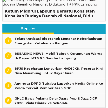
Ketum Mighrul Lappung Bersatu Konsisten
Kenalkan Budaya Daerah di Nasional, Didu…
Populer
Teknokratisasi Bioetanol: Menakar Keberlanjutan
1
Energi dan Ketahanan Pangan
BREAKING NEWS: Mobil Tabrak Kerumunan Warga
2
di Depan MTS N 1 Bandar Lampung
BPJS Kesehatan Luncurkan NADI JKN, Peserta Kini
3
Bisa Menabung untuk Bayar Iuran
Anggota DPRD Tubaba Laporkan Media Online ke
4
Polda Terkait Pemberitaan MBG
GNLC Bawa Pulang Gelar Juara Pop & Jazz JICF
5
2026, Piala Diarak ke Sekolah-…