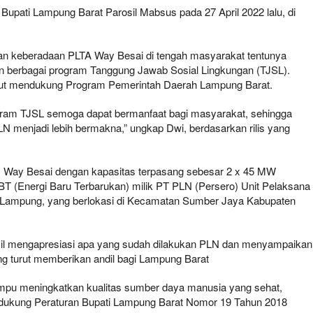
Bupati Lampung Barat Parosil Mabsus pada 27 April 2022 lalu, di
n keberadaan PLTA Way Besai di tengah masyarakat tentunya
n berbagai program Tanggung Jawab Sosial Lingkungan (TJSL).
turut mendukung Program Pemerintah Daerah Lampung Barat.
ogram TJSL semoga dapat bermanfaat bagi masyarakat, sehingga
 menjadi lebih bermakna,” ungkap Dwi, berdasarkan rilis yang
r) Way Besai dengan kapasitas terpasang sebesar 2 x 45 MW
T (Energi Baru Terbarukan) milik PT PLN (Persero) Unit Pelaksana
Lampung, yang berlokasi di Kecamatan Sumber Jaya Kabupaten
il mengapresiasi apa yang sudah dilakukan PLN dan menyampaikan
g turut memberikan andil bagi Lampung Barat
mpu meningkatkan kualitas sumber daya manusia yang sehat,
ndukung Peraturan Bupati Lampung Barat Nomor 19 Tahun 2018