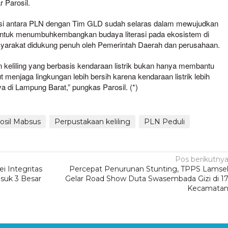
r Parosil.
asi antara PLN dengan Tim GLD sudah selaras dalam mewujudkan
 untuk menumbuhkembangkan budaya literasi pada ekosistem di
asyarakat didukung penuh oleh Pemerintah Daerah dan perusahaan.
keliling yang berbasis kendaraan listrik bukan hanya membantu
ut menjaga lingkungan lebih bersih karena kendaraan listrik lebih
 di Lampung Barat,” pungkas Parosil. (*)
osil Mabsus
Perpustakaan keliling
PLN Peduli
Pos berikutny
i Integritas
Percepat Penurunan Stunting, TPPS Lamse
suk 3 Besar
Gelar Road Show Duta Swasembada Gizi di 1
Kecamata