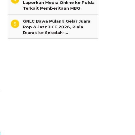
Laporkan Media Online ke Polda
Terkait Pemberitaan MBG
GNLC Bawa Pulang Gelar Juara
5
Pop & Jazz JICF 2026, Piala
Diarak ke Sekolah-…
a
l
7
n