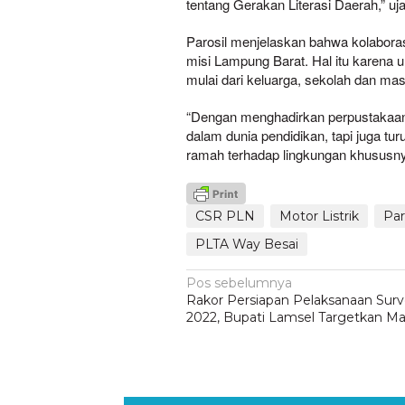
tentang Gerakan Literasi Daerah,” uja
Parosil menjelaskan bahwa kolabor
misi Lampung Barat. Hal itu karena
mulai dari keluarga, sekolah dan m
“Dengan menghadirkan perpustakaan 
dalam dunia pendidikan, tapi juga tur
ramah terhadap lingkungan khususnya
CSR PLN
Motor Listrik
Par
PLTA Way Besai
Navigasi
Pos sebelumnya
Rakor Persiapan Pelaksanaan Surve
pos
2022, Bupati Lamsel Targetkan Ma