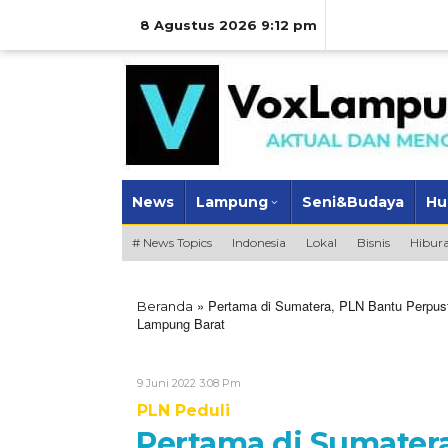
Lewati
ke
8 Agustus 2026 9:12 pm
konten
News
Lampung
Seni&Budaya
Hu
# News Topics
Indonesia
Lokal
Bisnis
Hibur
»
Pertama di Sumatera, PLN Bantu Perpust
Beranda
Lampung Barat
Oleh
9 Juni 2022 3:08 Pm
VoxLampung
PLN Peduli
Pertama di Sumater