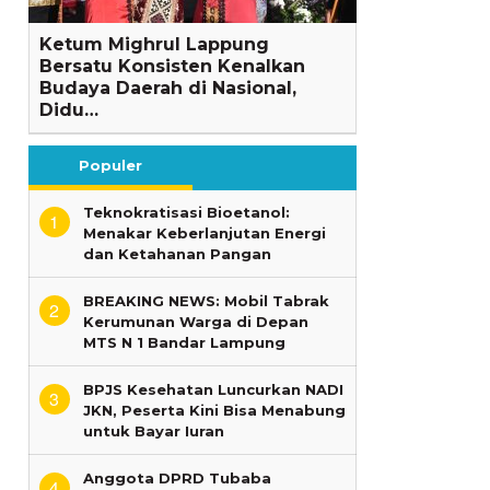
Ketum Mighrul Lappung
Bersatu Konsisten Kenalkan
Budaya Daerah di Nasional,
Didu…
Populer
Teknokratisasi Bioetanol:
1
Menakar Keberlanjutan Energi
dan Ketahanan Pangan
BREAKING NEWS: Mobil Tabrak
2
Kerumunan Warga di Depan
MTS N 1 Bandar Lampung
BPJS Kesehatan Luncurkan NADI
3
JKN, Peserta Kini Bisa Menabung
untuk Bayar Iuran
Anggota DPRD Tubaba
4