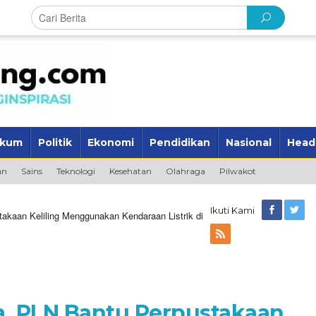
kum
Politik
Ekonomi
Pendidikan
Nasional
Head
an
Sains
Teknologi
Kesehatan
Olahraga
Pilwakot
Ikuti Kami
akaan Keliling Menggunakan Kendaraan Listrik di
a, PLN Bantu Perpustakaan