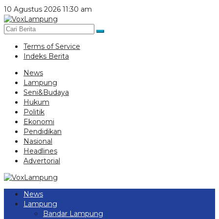
Lewati
10 Agustus 2026 11:30 am
ke
konten
Terms of Service
Indeks Berita
News
Lampung
Seni&Budaya
Hukum
Politik
Ekonomi
Pendidikan
Nasional
Headlines
Advertorial
News
Lampung
Bandar Lampung