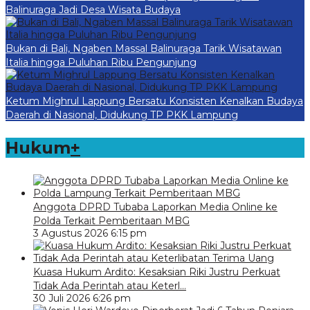
Balinuraga Jadi Desa Wisata Budaya
Bukan di Bali, Ngaben Massal Balinuraga Tarik Wisatawan
Italia hingga Puluhan Ribu Pengunjung
Ketum Mighrul Lappung Bersatu Konsisten Kenalkan Budaya
Daerah di Nasional, Didukung TP PKK Lampung
Hukum
+
Anggota DPRD Tubaba Laporkan Media Online ke
Polda Terkait Pemberitaan MBG
3 Agustus 2026 6:15 pm
Kuasa Hukum Ardito: Kesaksian Riki Justru Perkuat
Tidak Ada Perintah atau Keterl…
30 Juli 2026 6:26 pm