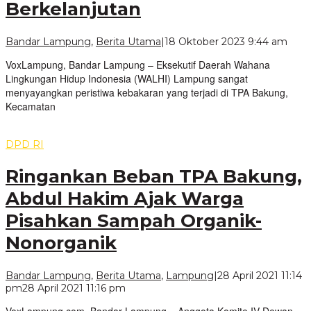
Berkelanjutan
oleh
Bandar Lampung
,
Berita Utama
|
18 Oktober 2023 9:44 am
Vox
VoxLampung, Bandar Lampung – Eksekutif Daerah Wahana
Lingkungan Hidup Indonesia (WALHI) Lampung sangat
menyayangkan peristiwa kebakaran yang terjadi di TPA Bakung,
Kecamatan
DPD RI
Ringankan Beban TPA Bakung,
Abdul Hakim Ajak Warga
Pisahkan Sampah Organik-
Nonorganik
Bandar Lampung
,
Berita Utama
,
Lampung
|
28 April 2021 11:14
oleh
pm
28 April 2021 11:16 pm
VoxLampung
VoxLampung.com, Bandar Lampung – Anggota Komite IV Dewan