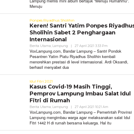
Lampung merilis mini album bertajuk “Menuju Rumahmu”.
Menuju
Ponpes Riyadhus Sholihin
Keren! Santri Yatim Ponpes Riyadhu
Sholihin Sabet 2 Penghargaan
Internasional
Oleh
Berita Utama
,
Lampung
|
27 April 2021 3:33 Pm
VoxLampung
VoxLampung.com, Bandar Lampung – Santri Pondok
Pesantren Yatim Piatu Riyadhus Sholihin kembali
menorehkan prestasi di level internasional. Ardi Oksandi,
berhasil menyabet dua
Idul Fitri 2021
Kasus Covid-19 Masih Tinggi,
Pemprov Lampung Imbau Salat Idul
Fitri di Rumah
Oleh
Berita Utama
,
Lampung
|
27 April 2021 10:21 Am
VoxLampung
VoxLampung.com, Bandar Lampung – Pemerintah Provinsi
Lampung mengimbau warga agar melaksanakan salat Idul
Fitri 1442 H di rumah bersama keluarga. Hal itu