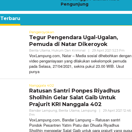
Pengunjung
 Terbaru
mpung
Pengeroyokan
Tegur Pengendara Ugal-Ugalan,
Pemuda di Natar Dikeroyok
Oleh
Berita Utama
,
Hukum Dan Kriminal
|
29 April 2021 5:23 Pm
Vox
VoxLampung.com, Natar – Media sosial dihebohkan dengan
video penganiayaan yang dilakukan sekelompok pemuda
pada Selasa, 27/04/2021, sekira pukul 23.00 WIB. Usut
punya
Nanggala 402
Ratusan Santri Ponpes Riyadhus
Sholihin Gelar Salat Gaib Untuk
Prajurit KRI Nanggala 402
Bandar Lampung
,
Berita Utama
,
Lampung
|
29 April 2021 12:46
Oleh
Pm
VoxLampung
VoxLampung.com, Bandar Lampung – Ratusan santri
Pondok Pesantren Yatim Piatu dan Dhuafa Riyadhus
Sholihin menggelar Salat Gaib untuk para prajurit yang gugu