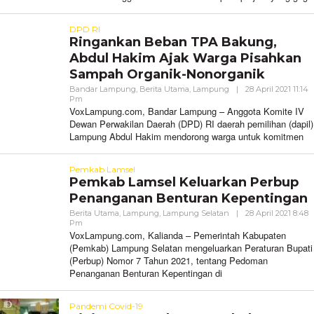
DPD RI
Ringankan Beban TPA Bakung,
Abdul Hakim Ajak Warga Pisahkan
Sampah Organik-Nonorganik
Bandar Lampung
,
Berita Utama
,
Lampung
|
28 April 2021 11:14
Oleh
Pm
VoxLampung
VoxLampung.com, Bandar Lampung – Anggota Komite IV
Dewan Perwakilan Daerah (DPD) RI daerah pemilihan (dapil)
Lampung Abdul Hakim mendorong warga untuk komitmen
Pemkab Lamsel
Pemkab Lamsel Keluarkan Perbup
Penanganan Benturan Kepentingan
Berita Utama
,
Lampung
,
Lampung Selatan
|
28 April 2021 8:48
Oleh
Pm
VoxLampung
VoxLampung.com, Kalianda – Pemerintah Kabupaten
(Pemkab) Lampung Selatan mengeluarkan Peraturan Bupati
(Perbup) Nomor 7 Tahun 2021, tentang Pedoman
Penanganan Benturan Kepentingan di
Pandemi Covid-19