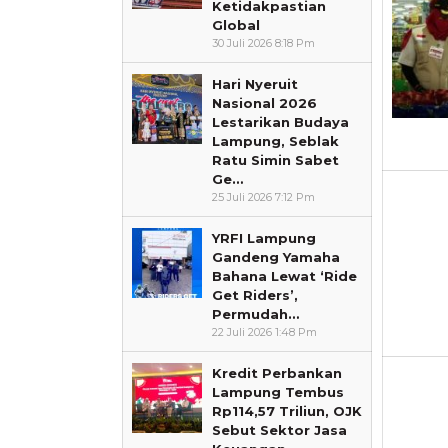
Ketidakpastian
Global
30 Juli 2026 8:18 Pm
Hari Nyeruit
Nasional 2026
Lestarikan Budaya
Lampung, Seblak
Ratu Simin Sabet
Ge…
25 Juli 2026 7:12 Pm
YRFI Lampung
Gandeng Yamaha
Bahana Lewat ‘Ride
Get Riders’,
Permudah…
22 Juli 2026 1:48 Pm
Kredit Perbankan
Lampung Tembus
Rp114,57 Triliun, OJK
Sebut Sektor Jasa