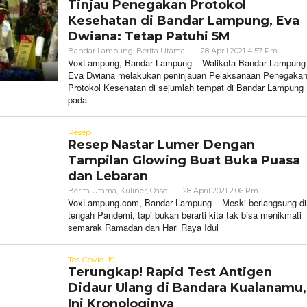
Tinjau Penegakan Protokol
Kesehatan di Bandar Lampung, Eva
Dwiana: Tetap Patuhi 5M
Oleh
Bandar Lampung
,
Berita Utama
|
28 April 2021 4:57 Pm
VoxLam
VoxLampung, Bandar Lampung – Walikota Bandar Lampung
Eva Dwiana melakukan peninjauan Pelaksanaan Penegaka
Protokol Kesehatan di sejumlah tempat di Bandar Lampung
pada
Resep
Resep Nastar Lumer Dengan
Tampilan Glowing Buat Buka Puasa
dan Lebaran
Oleh
Berita Utama
,
Kuliner
,
Oase
|
28 April 2021 2:06 Pm
VoxLampung
VoxLampung.com, Bandar Lampung – Meski berlangsung di
tengah Pandemi, tapi bukan berarti kita tak bisa menikmati
semarak Ramadan dan Hari Raya Idul
Tes Covid-19
Terungkap! Rapid Test Antigen
Didaur Ulang di Bandara Kualanamu,
Ini Kronologinya