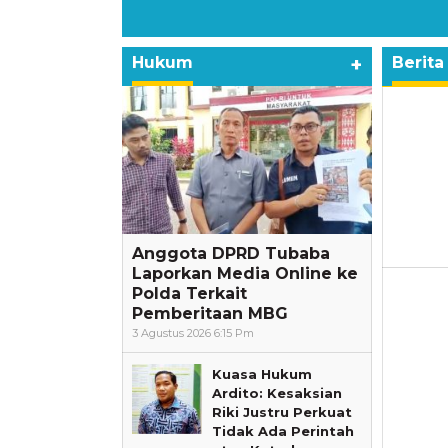
Hukum
+
Berita
VoxLa
Anggota DPRD Tubaba
Laporkan Media Online ke
Polda Terkait
Pemberitaan MBG
3 Agustus 2026 6:15 Pm
Kuasa Hukum
Ardito: Kesaksian
Riki Justru Perkuat
Tidak Ada Perintah