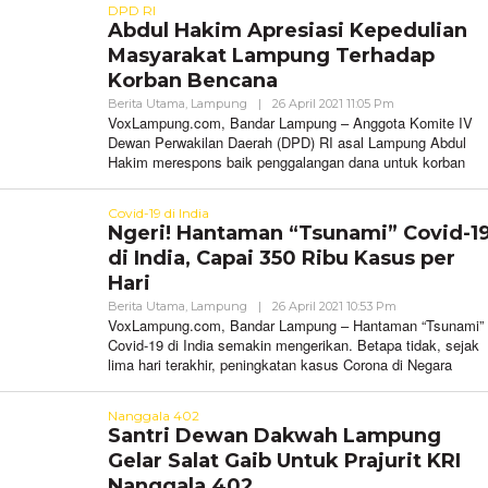
DPD RI
Abdul Hakim Apresiasi Kepedulian
Masyarakat Lampung Terhadap
Korban Bencana
Oleh
Berita Utama
,
Lampung
|
26 April 2021 11:05 Pm
VoxLampung
VoxLampung.com, Bandar Lampung – Anggota Komite IV
Dewan Perwakilan Daerah (DPD) RI asal Lampung Abdul
Hakim merespons baik penggalangan dana untuk korban
Covid-19 di India
Ngeri! Hantaman “Tsunami” Covid-1
di India, Capai 350 Ribu Kasus per
Hari
Oleh
Berita Utama
,
Lampung
|
26 April 2021 10:53 Pm
VoxLampung
VoxLampung.com, Bandar Lampung – Hantaman “Tsunami”
Covid-19 di India semakin mengerikan. Betapa tidak, sejak
lima hari terakhir, peningkatan kasus Corona di Negara
Nanggala 402
Santri Dewan Dakwah Lampung
Gelar Salat Gaib Untuk Prajurit KRI
Nanggala 402