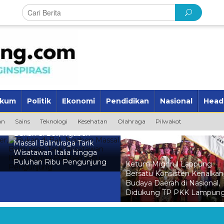
kum
Politik
Ekonomi
Pendidikan
Nasional
Head
an
Sains
Teknologi
Kesehatan
Olahraga
Pilwakot
Bukan di Bali, Ngaben
Massal Balinuraga Tarik
Wisatawan Italia hingga
Puluhan Ribu Pengunjung
Ketum Mighrul Lappung
Bersatu Konsisten Kenalkan
Budaya Daerah di Nasional,
Didukung TP PKK Lampun