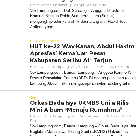
Oleh
Berita Utama
,
Nasional
|
28 April 2021 1:10 Pm
VoxLampung
VoxLampung.com, Deli Serdang – Anggota Direktorat
Kriminal Khusus Polda Sumatera Utara (Sumut)
mengungkap adanya praktik daur ulang alat Rapid Test
Antigen yang
HUT Way Kanan
HUT ke-22 Way Kanan, Abdul Hakim
Apresiasi Kemajuan Pesat
Kabupaten Seribu Air Terjun
Ole
Berita Utama
,
Lampung
,
Way Kanan
|
27 April 2021 9:18 Pm
Vox
VoxLampung.com, Bandar Lampung – Anggota Komite IV
Dewan Perwakilan Daerah (DPD) RI daerah pemilihan (dapil)
Lampung Abdul Hakim mengucapkan selamat ulang tahun
Seni
Orkes Bada Isya UKMBS Unila Rilis
Mini Album “Menuju Rumahmu”
Berita Utama
,
Lampung
,
Seni Dan Budaya
|
27 April 2021 4:21
Oleh
Pm
VoxLampung
VoxLampung.com, Bandar Lampung – Orkes Bada Isya Uni
Kegiatan Mahasiswa Bidang Seni (UKMBS) Universitas