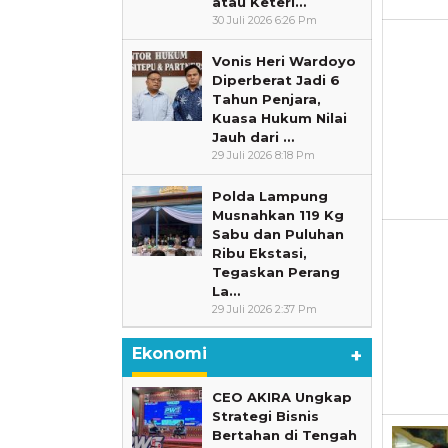
atau Keterl…
30 Juli 2026 6:26 Pm
Vonis Heri Wardoyo
Diperberat Jadi 6
Tahun Penjara,
Kuasa Hukum Nilai
Jauh dari …
29 Juli 2026 8:18 Pm
Polda Lampung
Musnahkan 119 Kg
Sabu dan Puluhan
Ribu Ekstasi,
Tegaskan Perang
La…
29 Juli 2026 2:37 Pm
Ekonomi
+
CEO AKIRA Ungkap
Strategi Bisnis
Bertahan di Tengah