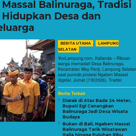
assal Balinuraga, Tradisi
g Hidupkan Desa dan
eluarga
,
BERITA UTAMA
LAMPUNG
SELATAN
VoxLampung.com, Kalianda – Ribuan
warga memadati Desa Balinuraga,
Kecamatan Way Panji, Lampung Selatan
saat puncak prosesi Ngaben Massal
digelar, Jumat (7/8/2026). Tradisi
Berita Terkait
Diarak di Atas Bade 24 Meter,
Bupati Egi Canangkan
Balinuraga Jadi Desa Wisata
Budaya
Bukan di Bali, Ngaben Massal
Balinuraga Tarik Wisatawan
Italia hingga Puluhan Ribu