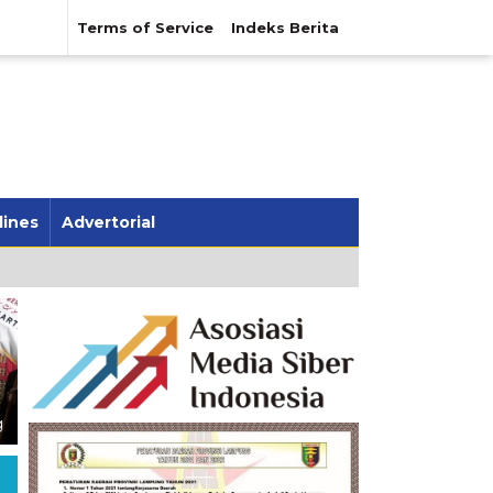
Terms of Service
Indeks Berita
lines
Advertorial
Kenalkan Budaya Lampung,
BPJS Kesehatan Luncurkan
Mighrul Lappung Bersatu
NADI JKN, Peserta Kini Bisa
Populerkan Sekubal Balak di
Menabung untuk Bayar
g
Jakarta
Iuran