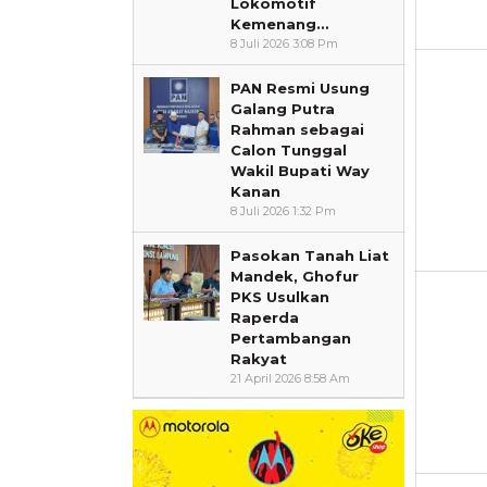
Lokomotif
Kemenang…
8 Juli 2026 3:08 Pm
PAN Resmi Usung
Galang Putra
Rahman sebagai
Calon Tunggal
Wakil Bupati Way
Kanan
8 Juli 2026 1:32 Pm
Pasokan Tanah Liat
Mandek, Ghofur
PKS Usulkan
Raperda
Pertambangan
Rakyat
21 April 2026 8:58 Am