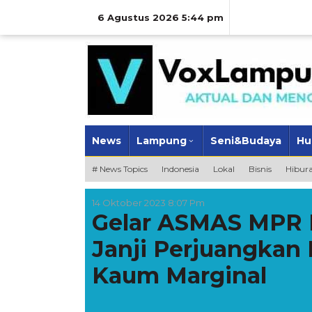
Lewati
ke
6 Agustus 2026 5:44 pm
konten
News
Lampung
Seni&Budaya
Hu
# News Topics
Indonesia
Lokal
Bisnis
Hibur
14 Oktober 2023 8:07 Pm
Gelar ASMAS MPR R
Janji Perjuangkan
Kaum Marginal