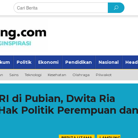
kum
Politik
Ekonomi
Pendidikan
Nasional
Head
an
Sains
Teknologi
Kesehatan
Olahraga
Pilwakot
I di Pubian, Dwita Ria
 Hak Politik Perempuan da
,
BERITA UTAMA
LAMPUNG