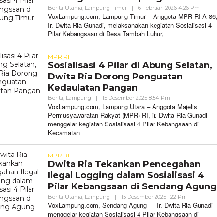
Oleh
Berita Utama
,
Lampung Timur
|
6 Februari 2026 4:26 Pm
VoxLa
VoxLampung.com, Lampung Timur – Anggota MPR RI A-86
Ir. Dwita Ria Gunadi, melaksanakan kegiatan Sosialisasi 4
Pilar Kebangsaan di Desa Tambah Luhur,
MPR RI
Sosialisasi 4 Pilar di Abung Selatan,
Dwita Ria Dorong Penguatan
Kedaulatan Pangan
Oleh
Berita
,
Lampung
|
15 Desember 2025 8:54 Pm
VoxLampung
VoxLampung.com, Lampung Utara – Anggota Majelis
Permusyawaratan Rakyat (MPR) RI, ir. Dwita Ria Gunadi
menggelar kegiatan Sosialisasi 4 Pilar Kebangsaan di
Kecamatan
MPR RI
Dwita Ria Tekankan Pencegahan
Ilegal Logging dalam Sosialisasi 4
Pilar Kebangsaan di Sendang Agung
Oleh
Berita Utama
,
Lampung
|
15 Desember 2025 1:22 Pm
VoxLampun
VoxLampung.com, Sendang Agung — Ir. Dwita Ria Gunadi
menggelar kegiatan Sosialisasi 4 Pilar Kebangsaan di