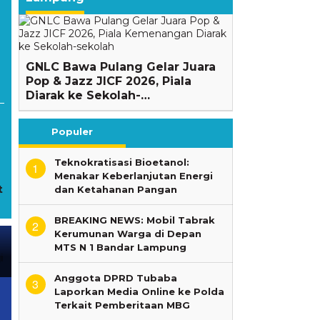
GNLC Bawa Pulang Gelar Juara
Pop & Jazz JICF 2026, Piala
Diarak ke Sekolah-…
Populer
Teknokratisasi Bioetanol:
1
Menakar Keberlanjutan Energi
t
dan Ketahanan Pangan
BREAKING NEWS: Mobil Tabrak
Anggota DPRD Tubaba
2
Kerumunan Warga di Depan
Laporkan Media Online ke
MTS N 1 Bandar Lampung
Polda Terkait Pemberitaan
MBG
Anggota DPRD Tubaba
3
Laporkan Media Online ke Polda
“Yang Tak Terlihat dari Anak-
Terkait Pemberitaan MBG
Anak yang Tampak Sehat”