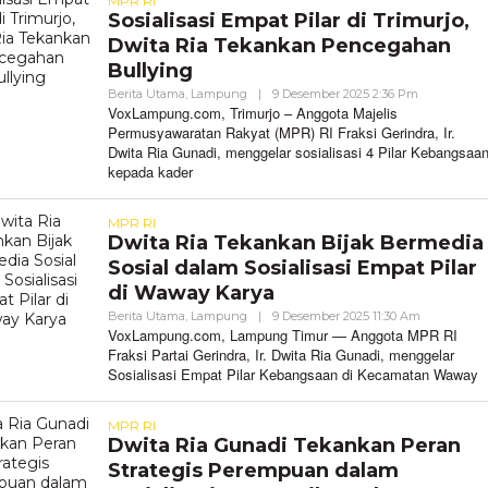
MPR RI
Sosialisasi Empat Pilar di Trimurjo,
Dwita Ria Tekankan Pencegahan
Bullying
Oleh
Berita Utama
,
Lampung
|
9 Desember 2025 2:36 Pm
VoxLampun
VoxLampung.com, Trimurjo – Anggota Majelis
Permusyawaratan Rakyat (MPR) RI Fraksi Gerindra, Ir.
Dwita Ria Gunadi, menggelar sosialisasi 4 Pilar Kebangsaa
kepada kader
MPR RI
Dwita Ria Tekankan Bijak Bermedia
Sosial dalam Sosialisasi Empat Pilar
di Waway Karya
Oleh
Berita Utama
,
Lampung
|
9 Desember 2025 11:30 Am
VoxLampun
VoxLampung.com, Lampung Timur — Anggota MPR RI
Fraksi Partai Gerindra, Ir. Dwita Ria Gunadi, menggelar
Sosialisasi Empat Pilar Kebangsaan di Kecamatan Waway
MPR RI
Dwita Ria Gunadi Tekankan Peran
Strategis Perempuan dalam