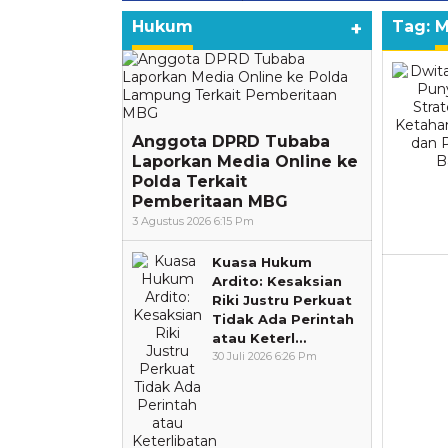
Hukum
+
Tag:
M
Anggota DPRD Tubaba
Laporkan Media Online ke
Polda Terkait
Pemberitaan MBG
3 Agustus 2026 6:15 Pm
Kuasa Hukum
Ardito: Kesaksian
Riki Justru Perkuat
Tidak Ada Perintah
atau Keterl…
30 Juli 2026 6:26 Pm