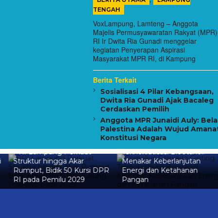
TENGAH
VoxLampung, Lamteng – Anggota
Majelis Permusyawaratan Rakyat (MPR)
RI Ir Dwita Ria Gunadi menggelar
kegiatan Penyerapan Aspirasi
Masyarakat MPR RI, di Kampung
Berita Terkait
Sosialisasi 4 Pilar Kebangsaan,
Dwita Ria Gunadi Ajak Bacaleg
Cerdaskan Pemilih
Anggota MPR Junaidi Auly: Bela
Palestina Adalah Wujud Amana
Konstitusi Negara
Teknokratisasi Bioetanol:
GNLC Bawa Pulang Gelar
Menakar Keberlanjutan
Juara Pop & Jazz JICF 2026,
R
Energi dan Ketahanan
Piala Diarak ke Sekolah-
Pangan
sekolah