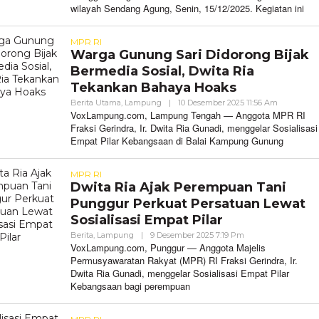
wilayah Sendang Agung, Senin, 15/12/2025. Kegiatan ini
MPR RI
Warga Gunung Sari Didorong Bijak
Bermedia Sosial, Dwita Ria
Tekankan Bahaya Hoaks
Oleh
Berita Utama
,
Lampung
|
10 Desember 2025 11:56 Am
VoxLampu
VoxLampung.com, Lampung Tengah — Anggota MPR RI
Fraksi Gerindra, Ir. Dwita Ria Gunadi, menggelar Sosialisasi
Empat Pilar Kebangsaan di Balai Kampung Gunung
MPR RI
Dwita Ria Ajak Perempuan Tani
Punggur Perkuat Persatuan Lewat
Sosialisasi Empat Pilar
Oleh
Berita
,
Lampung
|
9 Desember 2025 7:19 Pm
VoxLampung
VoxLampung.com, Punggur — Anggota Majelis
Permusyawaratan Rakyat (MPR) RI Fraksi Gerindra, Ir.
Dwita Ria Gunadi, menggelar Sosialisasi Empat Pilar
Kebangsaan bagi perempuan