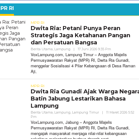
PR RI
MPR RI
Dwita Ria: Petani Punya Peran
Strategis Jaga Ketahanan Pangan
dan Persatuan Bangsa
Oleh
Berita Utama
,
Lampung
|
17 Juni 2026 9:35 Pm
VoxLampung
VoxLampung.com, Lampung Timur – Anggota Majelis
Permusyawaratan Rakyat (MPR) RI, Dwita Ria Gunadi,
menggelar Sosialisasi 4 Pilar Kebangsaan di Desa Raman
Aji,
MPR RI
Dwita Ria Gunadi Ajak Warga Negar
Batin Jabung Lestarikan Bahasa
Lampung
Berita Utama
,
Lampung
,
Lampung Timur
|
11 Maret 2026 5:52
Oleh
Pm
VoxLampung
VoxLampung.com, Jabung – Anggota Majelis
Permusyawaratan Rakyat (MPR) RI, Dwita Ria Gunadi,
mengajak masyarakat menjaga nilai-nilai kebangsaan
sekaligus melestarikan budaya daerah saat