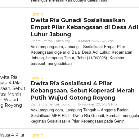
MPR RI
Dwita Ria Gunadi Sosialisasikan
Empat Pilar Kebangsaan di Desa Adi
Luhur Jabung
Oleh
Berita Utama
,
Lampung
|
11 Maret 2026 2:46 Pm
VoxLampung
VoxLampung.com, Jabung – Sosialisasi Empat Pilar
Kebangsaan digelar di Balai Desa Adi Luhur, Kecamatan
Jabung, Lampung Timur, Rabu (11/3/2026). Kegiatan
tersebut menghadirkan
MPR RI
Dwita Ria Sosialisasi 4 Pilar
Kebangsaan, Sebut Koperasi Merah
Putih Wujud Gotong Royong
Oleh
Berita Utama
,
Lampung
|
16 Februari 2026 8:19 Pm
VoxLampung
VoxLampung.com, Lampung Tengah – Anggota Badan
Sosialisasi MPR RI, Ir. Dwita Ria Gunadi, kembali menggela
kegiatan Sosialisasi 4 Pilar Kebangsaan pada Senin
MPR RI