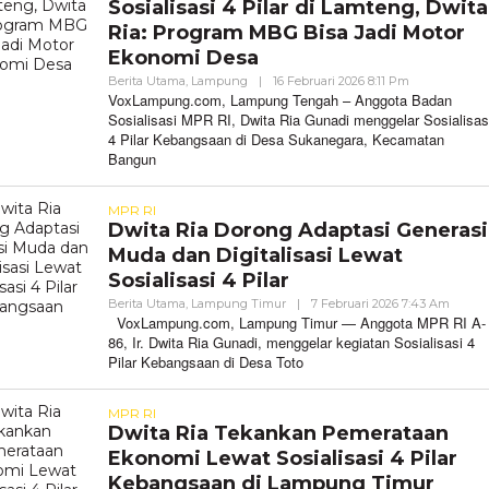
Sosialisasi 4 Pilar di Lamteng, Dwita
Ria: Program MBG Bisa Jadi Motor
Ekonomi Desa
Oleh
Berita Utama
,
Lampung
|
16 Februari 2026 8:11 Pm
VoxLampung
VoxLampung.com, Lampung Tengah – Anggota Badan
Sosialisasi MPR RI, Dwita Ria Gunadi menggelar Sosialisas
4 Pilar Kebangsaan di Desa Sukanegara, Kecamatan
Bangun
MPR RI
Dwita Ria Dorong Adaptasi Generasi
Muda dan Digitalisasi Lewat
Sosialisasi 4 Pilar
Oleh
Berita Utama
,
Lampung Timur
|
7 Februari 2026 7:43 Am
VoxLa
VoxLampung.com, Lampung Timur — Anggota MPR RI A-
86, Ir. Dwita Ria Gunadi, menggelar kegiatan Sosialisasi 4
Pilar Kebangsaan di Desa Toto
MPR RI
Dwita Ria Tekankan Pemerataan
Ekonomi Lewat Sosialisasi 4 Pilar
Kebangsaan di Lampung Timur