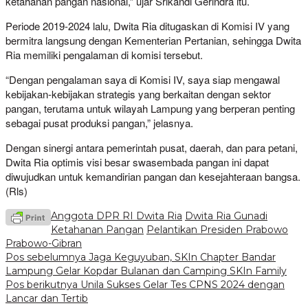
ketahanan pangan nasional,” ujar Srikandi Gerindra itu.
Periode 2019-2024 lalu, Dwita Ria ditugaskan di Komisi IV yang
bermitra langsung dengan Kementerian Pertanian, sehingga Dwita
Ria memiliki pengalaman di komisi tersebut.
“Dengan pengalaman saya di Komisi IV, saya siap mengawal
kebijakan-kebijakan strategis yang berkaitan dengan sektor
pangan, terutama untuk wilayah Lampung yang berperan penting
sebagai pusat produksi pangan,” jelasnya.
Dengan sinergi antara pemerintah pusat, daerah, dan para petani,
Dwita Ria optimis visi besar swasembada pangan ini dapat
diwujudkan untuk kemandirian pangan dan kesejahteraan bangsa.
(Rls)
Anggota DPR RI Dwita Ria
Dwita Ria Gunadi
Ketahanan Pangan
Pelantikan Presiden Prabowo
Prabowo-Gibran
Navigasi
Pos sebelumnya
Jaga Keguyuban, SKIn Chapter Bandar
Lampung Gelar Kopdar Bulanan dan Camping SKIn Family
pos
Pos berikutnya
Unila Sukses Gelar Tes CPNS 2024 dengan
Lancar dan Tertib