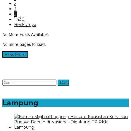
2
3
…
1.430
Berikutnya
No More Posts Available.
No more pages to load.
View More
Cari
untuk:
Lampung