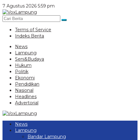
Lewati
7 Agustus 2026 5:59 pm
ke
konten
Terms of Service
Indeks Berita
News
Lampung
Seni&Budaya
Hukum
Politik
Ekonomi
Pendidikan
Nasional
Headlines
Advertorial
News
Lampung
Bandar Lampung