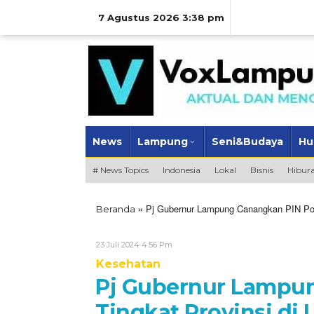
Lewati
ke
7 Agustus 2026 3:38 pm
konten
News
Lampung
Seni&Budaya
Hu
# News Topics
Indonesia
Lokal
Bisnis
Hibur
»
Pj Gubernur Lampung Canangkan PIN Poli
Beranda
Oleh
23 Juli 2024 4:56 Pm
VoxLampung
Kesehatan
Pj Gubernur Lampun
Tingkat Provinsi di 