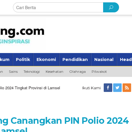
kum
Politik
Ekonomi
Pendidikan
Nasional
Head
an
Sains
Teknologi
Kesehatan
Olahraga
Pilwakot
o 2024 Tingkat Provinsi di Lamsel
Ikuti Kami
g Canangkan PIN Polio 2024
Lamsel