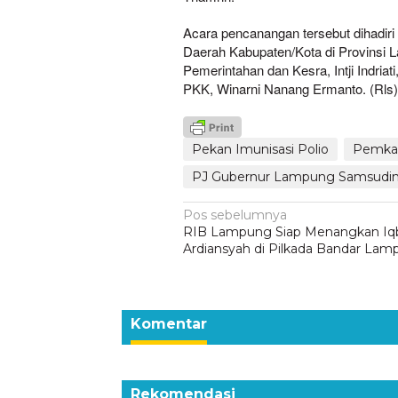
Acara pencanangan tersebut dihadiri
Daerah Kabupaten/Kota di Provinsi 
Pemerintahan dan Kesra, Intji Indria
PKK, Winarni Nanang Ermanto. (Rls
Pekan Imunisasi Polio
Pemka
PJ Gubernur Lampung Samsudi
Navigasi
Pos sebelumnya
RIB Lampung Siap Menangkan Iq
pos
Ardiansyah di Pilkada Bandar La
Komentar
Rekomendasi