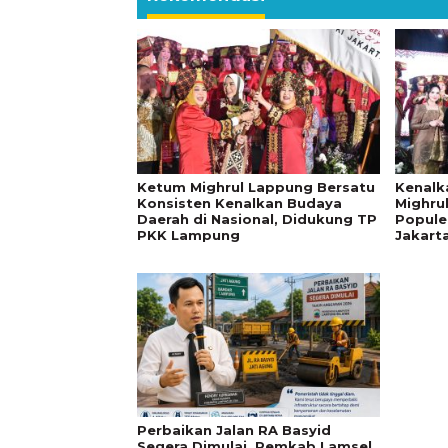
Ketum Mighrul Lappung Bersatu
Kenalk
Konsisten Kenalkan Budaya
Mighru
Daerah di Nasional, Didukung TP
Popule
PKK Lampung
Jakart
Perbaikan Jalan RA Basyid
Segera Dimulai, Pemkab Lamsel