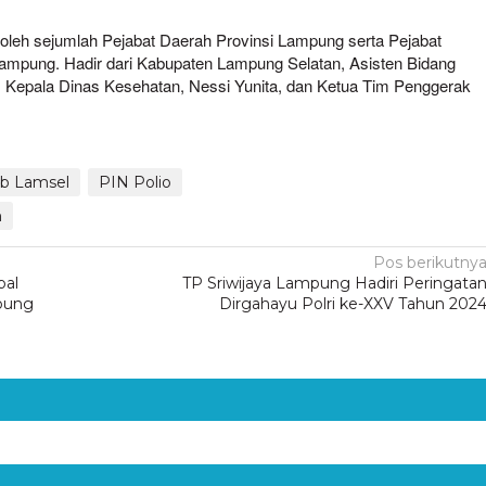
 oleh sejumlah Pejabat Daerah Provinsi Lampung serta Pejabat
Lampung. Hadir dari Kabupaten Lampung Selatan, Asisten Bidang
ti, Kepala Dinas Kesehatan, Nessi Yunita, dan Ketua Tim Penggerak
)
b Lamsel
PIN Polio
n
Pos berikutny
bal
TP Sriwijaya Lampung Hadiri Peringata
mpung
Dirgahayu Polri ke-XXV Tahun 202