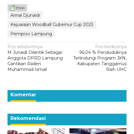
Arinal Djunaidi
Kejuaraan Woodball Gubernur Cup 2023
Pemprov Lampung
Navigasi
Pos sebelumnya
Pos berikutnya
M Junaidi Dilantik Sebagai
96,04 % Penduduknya
pos
Anggota DPRD Lampung
Terlindungi Program JKN,
Gantikan Raden
Kabupaten Tanggamus
Muhammad Ismail
Raih UHC
Komentar
Rekomendasi