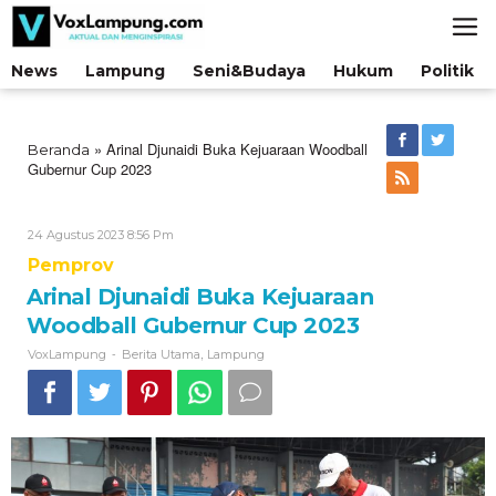
Lewati
ke
konten
News
Lampung
Seni&Budaya
Hukum
Politik
»
Arinal Djunaidi Buka Kejuaraan Woodball
Beranda
Gubernur Cup 2023
Oleh
24 Agustus 2023 8:56 Pm
VoxLampung
Pemprov
Arinal Djunaidi Buka Kejuaraan
Woodball Gubernur Cup 2023
-
,
VoxLampung
Berita Utama
Lampung