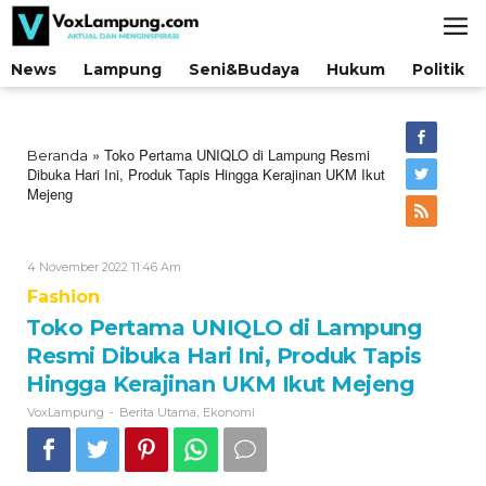
Lewati
ke
konten
News
Lampung
Seni&Budaya
Hukum
Politik
»
Toko Pertama UNIQLO di Lampung Resmi
Beranda
Dibuka Hari Ini, Produk Tapis Hingga Kerajinan UKM Ikut
Mejeng
Oleh
4 November 2022 11:46 Am
VoxLampung
Fashion
Toko Pertama UNIQLO di Lampung
Resmi Dibuka Hari Ini, Produk Tapis
Hingga Kerajinan UKM Ikut Mejeng
-
,
VoxLampung
Berita Utama
Ekonomi