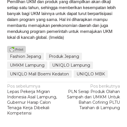
Pemilihan UKM dan produk yang ditampilkan akan dikaji
setiap satu tahun, sehingga memberikan kesempatan lebih
banyak bagi UKM lainnya untuk dapat turut berpartisipasi
dalam program yang sama. Hal ini diharapkan mampu
membantu memajukan perekonomian daerah dan juga
mendukung program pemerintah untuk memajukan UKM
lokal di kancah global. (Imelda)
Fashion Jepang
Produk Jepang
UMKM Lampung
UNIQLO Lampung
UNIQLO Mall Boemi Kedaton
UNIQLO MBK
Navigasi
Pos sebelumnya
Pos berikutnya
Lepas Pekerja Migran
PLN Serap Produk Olahan
pos
Indonesia Asal Lampung,
Sampah dari UMKM Untuk
Gubernur Harap Calon
Bahan Cofiring PLTU
Tenaga Kerja Dibekali
Tarahan di Lampung
Kompetensi