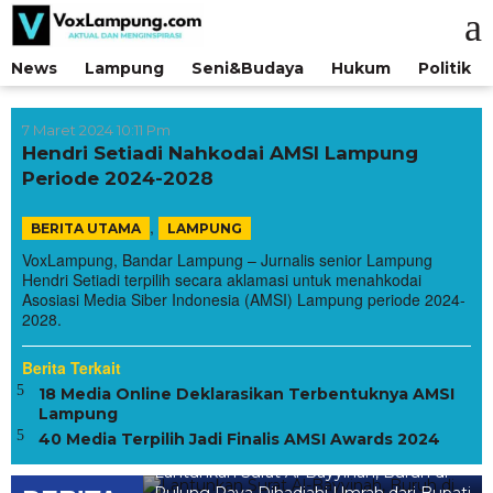
Lewati
ke
konten
News
Lampung
Seni&Budaya
Hukum
Politik
7 Maret 2024 10:11 Pm
Hendri Setiadi Nahkodai AMSI Lampung
Periode 2024-2028
,
BERITA UTAMA
LAMPUNG
VoxLampung, Bandar Lampung – Jurnalis senior Lampung
Hendri Setiadi terpilih secara aklamasi untuk menahkodai
Asosiasi Media Siber Indonesia (AMSI) Lampung periode 2024-
2028.
Berita Terkait
18 Media Online Deklarasikan Terbentuknya AMSI
Lampung
40 Media Terpilih Jadi Finalis AMSI Awards 2024
yid Segera
Lantunkan Surat Al-Bayyinah, Buruh di