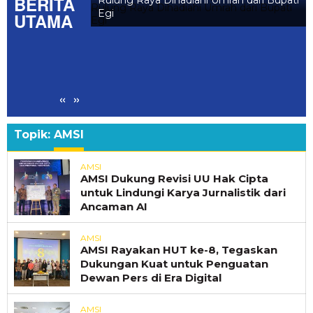
BERITA
l Pastikan
Rulung Raya Dihadiahi Umrah dari Bupati
 Nyaman
Egi
UTAMA
«
»
Topik:
AMSI
AMSI
AMSI Dukung Revisi UU Hak Cipta
untuk Lindungi Karya Jurnalistik dari
Ancaman AI
AMSI
AMSI Rayakan HUT ke-8, Tegaskan
Dukungan Kuat untuk Penguatan
Dewan Pers di Era Digital
AMSI