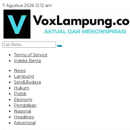
Lewati
7 Agustus 2026 12:12 am
ke
konten
Terms of Service
Indeks Berita
News
Lampung
Seni&Budaya
Hukum
Politik
Ekonomi
Pendidikan
Nasional
Headlines
Advertorial