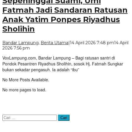
Sepeninggal Suami, Umi
Fatmah Jadi Sandaran Ratusan
Anak Yatim Ponpes Riyadhus
Sholihin
Bandar Lampung
,
Berita Utama
|
14 April 2026 7:48 pm
14 April
oleh
2026 7:56 pm
VoxLampung
VoxLampung.com, Bandar Lampung – Bagi ratusan santri di
Pondok Pesantren Riyadhus Sholihin, sosok Hj. Fatmah Sungkar
bukan sekadar pengasuh. Ia adalah “ibu”
No More Posts Available.
No more pages to load.
Cari
untuk: