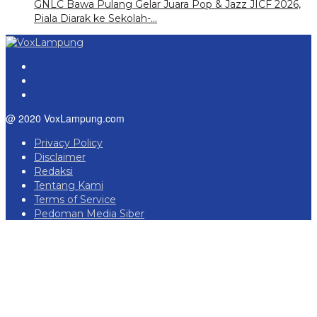
GNLC Bawa Pulang Gelar Juara Pop & Jazz JICF 2026,
Piala Diarak ke Sekolah-…
@ 2020 VoxLampung.com
Privacy Policy
Disclaimer
Redaksi
Tentang Kami
Terms of Service
Pedoman Media Siber