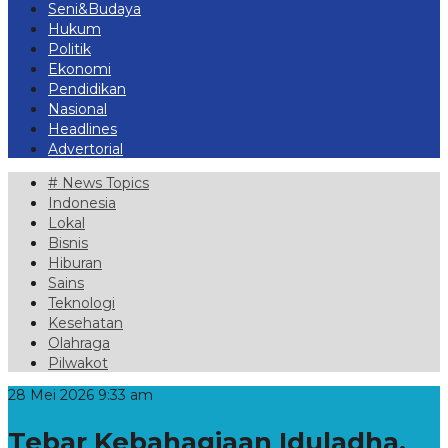
Seni&Budaya
Hukum
Politik
Ekonomi
Pendidikan
Nasional
Headlines
Advertorial
# News Topics
Indonesia
Lokal
Bisnis
Hiburan
Sains
Teknologi
Kesehatan
Olahraga
Pilwakot
28 Mei 2026 9:33 am
Tebar Kebahagiaan Iduladha,