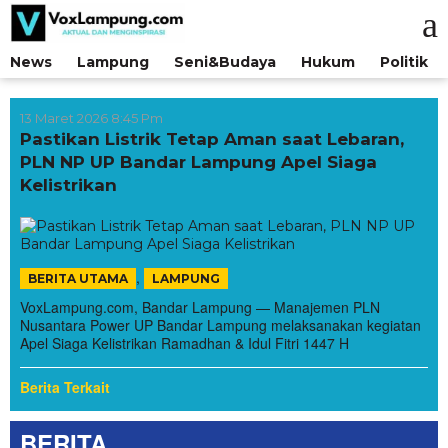
Lewati
ke
konten
News
Lampung
Seni&Budaya
Hukum
Politik
13 Maret 2026 8:45 Pm
Pastikan Listrik Tetap Aman saat Lebaran,
PLN NP UP Bandar Lampung Apel Siaga
Kelistrikan
,
BERITA UTAMA
LAMPUNG
VoxLampung.com, Bandar Lampung — Manajemen PLN
Nusantara Power UP Bandar Lampung melaksanakan kegiatan
Apel Siaga Kelistrikan Ramadhan & Idul Fitri 1447 H
Berita Terkait
BERITA