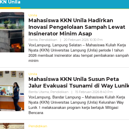
KN Unila
Unila
Mahasiswa KKN Unila Hadirkan
Inovasi Pengelolaan Sampah Lewat
Insinerator Minim Asap
Oleh
Berita
,
Pendidikan
|
20 Februari 2026 10:30 Pm
VoxLampung
VoxLampung, Lampung Selatan – Mahasiswa Kuliah Kerja
Nyata (KKN) Universitas Lampung (Unila) periode I tahun
2026 membuat insinerator atau tempat pembakaran sampah
minim
Unila
Mahasiswa KKN Unila Susun Peta
Jalur Evakuasi Tsunami di Way Luni
Oleh
Berita Utama
,
Pendidikan
|
15 Februari 2026 8:40 Pm
VoxLampu
VoxLampung, Bandar Lampung – Mahasiswa Kuliah Kerja
Nyata (KKN) Universitas Lampung (Unila) Kelurahan Way
Lunik 1 melaksanakan program kerja bertajuk Mitigasi
Bencana
Pendidikan