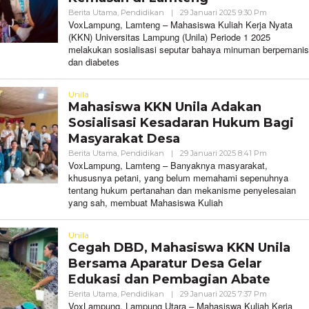
Oleh
Berita Utama
,
Pendidikan
|
29 Januari 2025 9:30 Pm
VoxLampu
VoxLampung, Lamteng – Mahasiswa Kuliah Kerja Nyata
(KKN) Universitas Lampung (Unila) Periode 1 2025
melakukan sosialisasi seputar bahaya minuman berpemanis
dan diabetes
Unila
Mahasiswa KKN Unila Adakan
Sosialisasi Kesadaran Hukum Bagi
Masyarakat Desa
Oleh
Berita Utama
,
Pendidikan
|
29 Januari 2025 8:41 Pm
VoxLampu
VoxLampung, Lamteng – Banyaknya masyarakat,
khususnya petani, yang belum memahami sepenuhnya
tentang hukum pertanahan dan mekanisme penyelesaian
yang sah, membuat Mahasiswa Kuliah
Unila
Cegah DBD, Mahasiswa KKN Unila
Bersama Aparatur Desa Gelar
Edukasi dan Pembagian Abate
Oleh
Berita Utama
,
Pendidikan
|
29 Januari 2025 7:37 Pm
VoxLampu
VoxLampung, Lampung Utara – Mahasiswa Kuliah Kerja