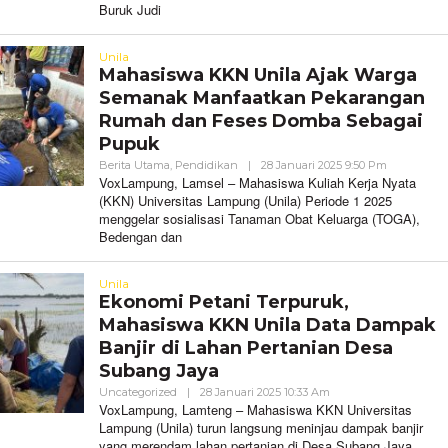
Buruk Judi
Unila
Mahasiswa KKN Unila Ajak Warga
Semanak Manfaatkan Pekarangan
Rumah dan Feses Domba Sebagai
Pupuk
Oleh
Berita Utama
,
Pendidikan
|
28 Januari 2025 9:50 Pm
VoxLampu
VoxLampung, Lamsel – Mahasiswa Kuliah Kerja Nyata
(KKN) Universitas Lampung (Unila) Periode 1 2025
menggelar sosialisasi Tanaman Obat Keluarga (TOGA),
Bedengan dan
Unila
Ekonomi Petani Terpuruk,
Mahasiswa KKN Unila Data Dampak
Banjir di Lahan Pertanian Desa
Subang Jaya
Oleh
Uncategorized
|
28 Januari 2025 10:33 Am
VoxLampung
VoxLampung, Lamteng – Mahasiswa KKN Universitas
Lampung (Unila) turun langsung meninjau dampak banjir
yang merendam lahan pertanian di Desa Subang Jaya