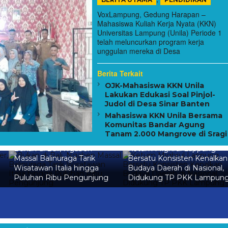
VoxLampung, Gedung Harapan –
Mahasiswa Kuliah Kerja Nyata (KKN)
Universitas Lampung (Unila) Periode 1
telah meluncurkan program kerja
unggulan mereka di Desa
Berita Terkait
OJK-Mahasiswa KKN Unila
Lakukan Edukasi Soal Pinjol-
Judol di Desa Sinar Banten
Mahasiswa KKN Unila Bersama
Komunitas Bandar Agung
Tanam 2.000 Mangrove di Srag
Bukan di Bali, Ngaben
Ketum Mighrul Lappung
Massal Balinuraga Tarik
Bersatu Konsisten Kenalkan
Wisatawan Italia hingga
Budaya Daerah di Nasional,
Puluhan Ribu Pengunjung
Didukung TP PKK Lampun