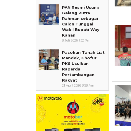
PAN Resmi Usung
Galang Putra
Rahman sebagai
Calon Tunggal
Wakil Bupati Way
Kanan
8 Juli 2026 1:32 Pm
Pasokan Tanah Liat
Mandek, Ghofur
PKS Usulkan
Raperda
Pertambangan
Rakyat
21 April 2026 8:58 Am