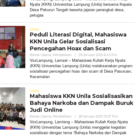
Nyata (KKN) Universitas Lampung (Unila) bersama Kepala
Desa Pekurun Tengah beserta jajaran perangkat desa,
petugas
Unila
Peduli Literasi Digital, Mahasiswa
KKN Unila Gelar Sosialisasi
Pencegahan Hoax dan Scam
Oleh
Berita Utama
,
Pendidikan
|
29 Januari 2025 6:43 Pm
VoxLampu
VoxLampung, Lamsel – Mahasiswa Kuliah Kerja Nyata
(KKN) Universitas Lampung (Unila) melaksanakan program
sosialisasi pencegahan hoax dan scam di Desa Pasuruan,
Kecamatan
Unila
Mahasiswa KKN Unila Sosialisasikan
Bahaya Narkoba dan Dampak Buruk
Judi Online
Oleh
Berita Utama
,
Pendidikan
|
28 Januari 2025 10:57 Pm
VoxLampu
VoxLampung, Lamteng – Mahasiswa Kuliah Kerja Nyata
(KKN) Universitas Lampung (Unila) menggelar kegiatan
sosialisasi dengan tema “Bahaya Narkoba dan Dampak