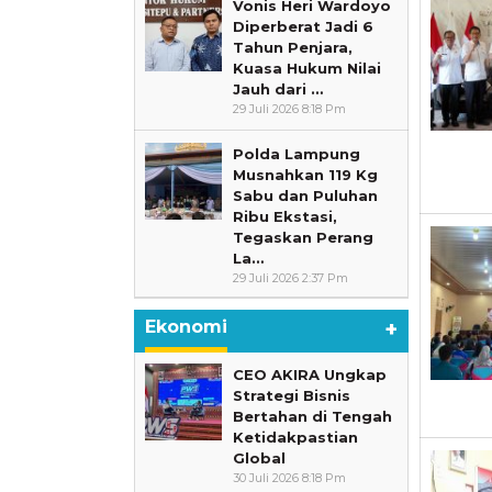
Vonis Heri Wardoyo
Diperberat Jadi 6
Tahun Penjara,
Kuasa Hukum Nilai
Jauh dari …
29 Juli 2026 8:18 Pm
Polda Lampung
Musnahkan 119 Kg
Sabu dan Puluhan
Ribu Ekstasi,
Tegaskan Perang
La…
29 Juli 2026 2:37 Pm
Ekonomi
+
CEO AKIRA Ungkap
Strategi Bisnis
Bertahan di Tengah
Ketidakpastian
Global
30 Juli 2026 8:18 Pm