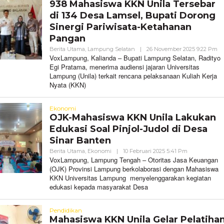
938 Mahasiswa KKN Unila Tersebar
di 134 Desa Lamsel, Bupati Dorong
Sinergi Pariwisata-Ketahanan
Pangan
Ol
Berita Utama
,
Lampung Selatan
|
26 November 2025 9:22 Pm
Vo
VoxLampung, Kalianda – Bupati Lampung Selatan, Radityo
Egi Pratama, menerima audiensi jajaran Universitas
Lampung (Unila) terkait rencana pelaksanaan Kuliah Kerja
Nyata (KKN)
Ekonomi
OJK-Mahasiswa KKN Unila Lakukan
Edukasi Soal Pinjol-Judol di Desa
Sinar Banten
Oleh
Berita Utama
,
Ekonomi
|
10 Februari 2025 5:41 Pm
VoxLampung
VoxLampung, Lampung Tengah – Otoritas Jasa Keuangan
(OJK) Provinsi Lampung berkolaborasi dengan Mahasiswa
KKN Universitas Lampung menyelenggarakan kegiatan
edukasi kepada masyarakat Desa
Pendidikan
Mahasiswa KKN Unila Gelar Pelatiha