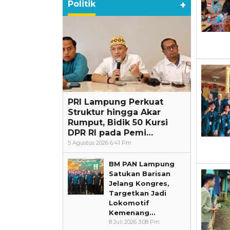
Politik
+
PRI Lampung Perkuat
Struktur hingga Akar
Rumput, Bidik 50 Kursi
DPR RI pada Pemi…
5 Agustus 2026 6:41 Pm
BM PAN Lampung
Satukan Barisan
Jelang Kongres,
Targetkan Jadi
Lokomotif
Kemenang…
8 Juli 2026 3:08 Pm