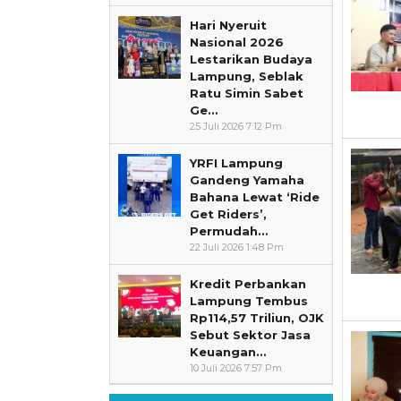
Hari Nyeruit
Nasional 2026
Lestarikan Budaya
Lampung, Seblak
Ratu Simin Sabet
Ge…
25 Juli 2026 7:12 Pm
YRFI Lampung
Gandeng Yamaha
Bahana Lewat ‘Ride
Get Riders’,
Permudah…
22 Juli 2026 1:48 Pm
Kredit Perbankan
Lampung Tembus
Rp114,57 Triliun, OJK
Sebut Sektor Jasa
Keuangan…
10 Juli 2026 7:57 Pm