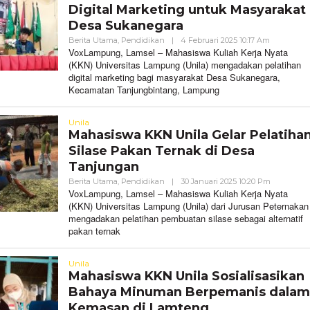
Digital Marketing untuk Masyarakat
Desa Sukanegara
Oleh
Berita Utama
,
Pendidikan
|
4 Februari 2025 10:17 Am
VoxLampu
VoxLampung, Lamsel – Mahasiswa Kuliah Kerja Nyata
(KKN) Universitas Lampung (Unila) mengadakan pelatihan
digital marketing bagi masyarakat Desa Sukanegara,
Kecamatan Tanjungbintang, Lampung
Unila
Mahasiswa KKN Unila Gelar Pelatiha
Silase Pakan Ternak di Desa
Tanjungan
Oleh
Berita Utama
,
Pendidikan
|
30 Januari 2025 10:20 Pm
VoxLampu
VoxLampung, Lamsel – Mahasiswa Kuliah Kerja Nyata
(KKN) Universitas Lampung (Unila) dari Jurusan Peternakan
mengadakan pelatihan pembuatan silase sebagai alternatif
pakan ternak
Unila
Mahasiswa KKN Unila Sosialisasikan
Bahaya Minuman Berpemanis dalam
Kemasan di Lamteng