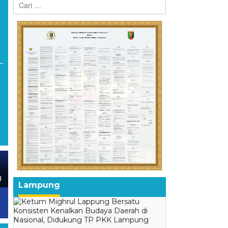
untuk:
i
g
Kenalkan Budaya Lampung,
BPJS Kesehatan Luncurkan
Lampung
Mighrul Lappung Bersatu
NADI JKN, Peserta Kini Bisa
Populerkan Sekubal Balak di
Menabung untuk Bayar
Jakarta
Iuran