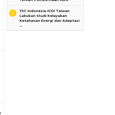
YSC Indonesia-ICDI Taiwan
5
Lakukan Studi Kelayakan
Ketahanan Energi dan Adaptasi
eh
…
xLampung
n