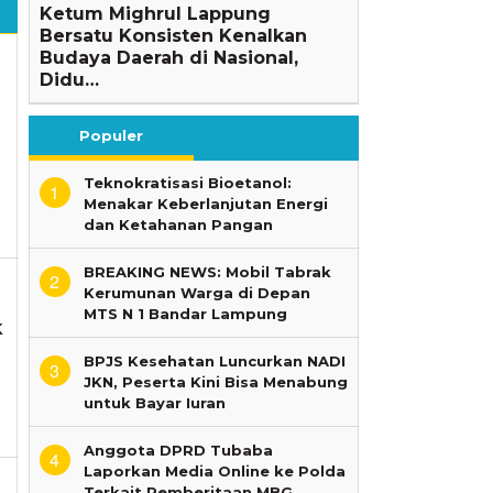
Ketum Mighrul Lappung
Bersatu Konsisten Kenalkan
Budaya Daerah di Nasional,
Didu…
Populer
Teknokratisasi Bioetanol:
1
Menakar Keberlanjutan Energi
dan Ketahanan Pangan
BREAKING NEWS: Mobil Tabrak
2
Kerumunan Warga di Depan
MTS N 1 Bandar Lampung
k
BPJS Kesehatan Luncurkan NADI
ng
3
JKN, Peserta Kini Bisa Menabung
untuk Bayar Iuran
Anggota DPRD Tubaba
4
Laporkan Media Online ke Polda
Terkait Pemberitaan MBG