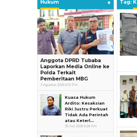
Hukum
+
Tag:
K
Anggota DPRD Tubaba
Laporkan Media Online ke
Polda Terkait
Pemberitaan MBG
3 Agustus 2026 6:15 Pm
Kuasa Hukum
Ardito: Kesaksian
Riki Justru Perkuat
Tidak Ada Perintah
atau Keterl…
30 Juli 2026 6:26 Pm