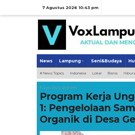
Lewati
ke
7 Agustus 2026 10:43 pm
konten
News
Lampung
Seni&Budaya
Hu
# News Topics
Indonesia
Lokal
Bisnis
Hibur
11 Juni 2024 12:51 Pm
Program Kerja Ung
1: Pengelolaan Sa
Organik di Desa G