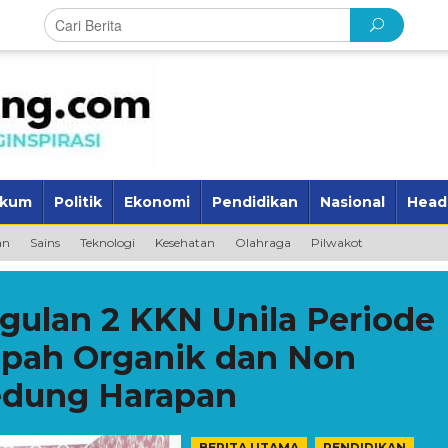
kum
Politik
Ekonomi
Pendidikan
Nasional
Head
an
Sains
Teknologi
Kesehatan
Olahraga
Pilwakot
gulan 2 KKN Unila Periode
mpah Organik dan Non
edung Harapan
,
BERITA UTAMA
PENDIDIKAN