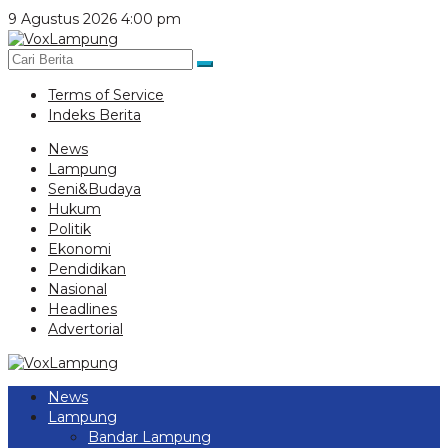
Lewati
9 Agustus 2026 4:00 pm
ke
konten
Terms of Service
Indeks Berita
News
Lampung
Seni&Budaya
Hukum
Politik
Ekonomi
Pendidikan
Nasional
Headlines
Advertorial
News
Lampung
Bandar Lampung