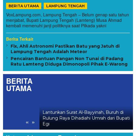
,
BERITA UTAMA
LAMPUNG TENGAH
VoxLampung.com, Lampung Tengah – Belum genap satu tahun
menjabat, Bupati Lampung Tengah (Lamteng) Musa Ahmad
kembali memenuhi janji politiknya saat Pilkada yakni
Berita Terkait
Fix, Ahli Astronomi Pastikan Batu yang Jatuh di
Lampung Tengah Adalah Meteor
Pencairan Bantuan Pangan Non Tunai di Padang
Ratu Lamteng Diduga Dimonopoli Pihak E-Warong
BERITA
UTAMA
yid Segera
Lantunkan Surat Al-Bayyinah, Buruh di
l Pastikan
Rulung Raya Dihadiahi Umrah dari Bupati
«
»
 Nyaman
Egi