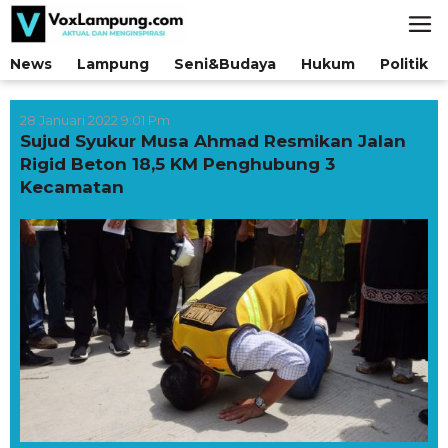
Lewati
ke
konten
News
Lampung
Seni&Budaya
Hukum
Politik
28 Januari 2022 9:01 Pm
Sujud Syukur Musa Ahmad Resmikan Jalan
Rigid Beton 18,5 KM Penghubung 3
Kecamatan