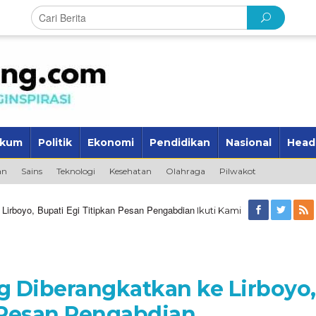
kum
Politik
Ekonomi
Pendidikan
Nasional
Head
an
Sains
Teknologi
Kesehatan
Olahraga
Pilwakot
Lirboyo, Bupati Egi Titipkan Pesan Pengabdian
Ikuti Kami
g Diberangkatkan ke Lirboyo,
 Pesan Pengabdian