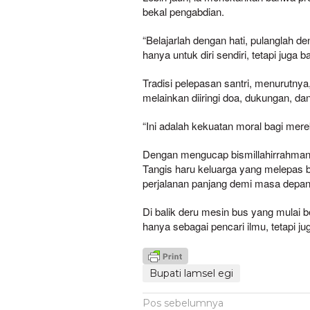
bekal pengabdian.
“Belajarlah dengan hati, pulanglah d
hanya untuk diri sendiri, tetapi juga
Tradisi pelepasan santri, menurutnya, 
melainkan diiringi doa, dukungan, da
“Ini adalah kekuatan moral bagi mer
Dengan mengucap bismillahirrahmanir
Tangis haru keluarga yang melepas
perjalanan panjang demi masa depan 
Di balik deru mesin bus yang mulai 
hanya sebagai pencari ilmu, tetapi 
Bupati lamsel egi
Navigasi
Pos sebelumnya