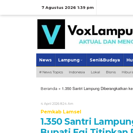
Lewati
ke
7 Agustus 2026 1:39 pm
konten
News
Lampung
Seni&Budaya
Hu
# News Topics
Indonesia
Lokal
Bisnis
Hibur
»
1.350 Santri Lampung Diberangkatkan ke 
Beranda
Oleh
4 April 2026 8:24 Am
VoxLampung
Pemkab Lamsel
1.350 Santri Lampun
Bupati Egi Titipkan