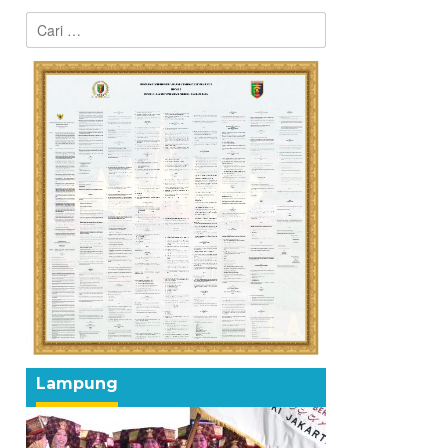
Cari
untuk:
h
Lampung