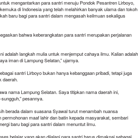
ntuk mengantarkan para santri menuju Pondok Pesantren Lirboyo,
erkemuka di Indonesia yang telah melahirkan banyak ulama dan tokoh
gkah baru bagi para santri dalam mengasah keilmuan sekaligus
egaskan bahwa keberangkatan para santri merupakan perjalanan
 Ini adalah langkah mulia untuk menjemput cahaya ilmu. Kalian adala
haya iman di Lampung Selatan,” ujarnya.
bagai santri Lirboyo bukan hanya kebanggaan pribadi, tetapi juga
 daerah.
bawa nama Lampung Selatan. Saya titipkan nama daerah ini,
h-sungguh,” pesannya.
h berada dalam suasana Syawal turut menambah nuansa
 permohonan maaf lahir dan batin kepada masyarakat, sembari
nergi baru bagi para santri dalam menuntut ilmu.
es belajar yang akan dijalani para santri harus dimaknai sebagai