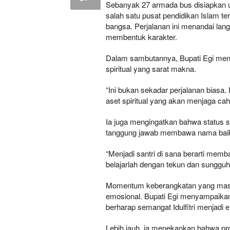
Sebanyak 27 armada bus disiapkan u
salah satu pusat pendidikan Islam t
bangsa. Perjalanan ini menandai lan
membentuk karakter.
Dalam sambutannya, Bupati Egi men
spiritual yang sarat makna.
“Ini bukan sekadar perjalanan biasa.
aset spiritual yang akan menjaga ca
Ia juga mengingatkan bahwa status se
tanggung jawab membawa nama baik
“Menjadi santri di sana berarti mem
belajarlah dengan tekun dan sunggu
Momentum keberangkatan yang masi
emosional. Bupati Egi menyampaikan
berharap semangat Idulfitri menjadi e
Lebih jauh, ia menekankan bahwa pros