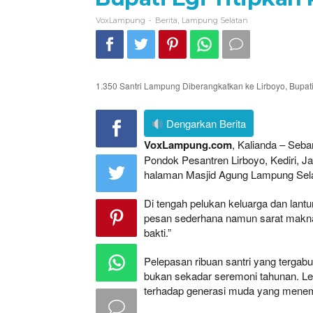
-
,
VoxLampung
Berita
Lampung Selatan
1.350 Santri Lampung Diberangkatkan ke Lirboyo, Bupat
Dengarkan Berita
VoxLampung.com
, Kalianda – Seb
Pondok Pesantren Lirboyo, Kediri, Ja
halaman Masjid Agung Lampung Sela
Di tengah pelukan keluarga dan lant
pesan sederhana namun sarat makna k
bakti.”
Pelepasan ribuan santri yang terg
bukan sekadar seremoni tahunan. Leb
terhadap generasi muda yang menem