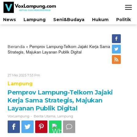
Lewati
ke
konten
News
Lampung
Seni&Budaya
Hukum
Politik
»
Pemprov Lampung-Telkom Jajaki Kerja Sama
Beranda
Strategis, Majukan Layanan Publik Digital
Oleh
27 Mei 2025 7:53 Pm
VoxLampung
Lampung
Pemprov Lampung-Telkom Jajaki
Kerja Sama Strategis, Majukan
Layanan Publik Digital
-
,
VoxLampung
Berita Utama
Lampung