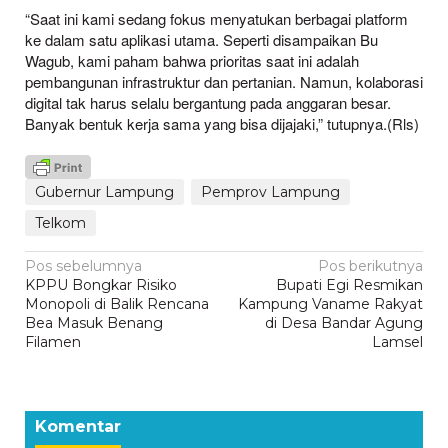
“Saat ini kami sedang fokus menyatukan berbagai platform
ke dalam satu aplikasi utama. Seperti disampaikan Bu
Wagub, kami paham bahwa prioritas saat ini adalah
pembangunan infrastruktur dan pertanian. Namun, kolaborasi
digital tak harus selalu bergantung pada anggaran besar.
Banyak bentuk kerja sama yang bisa dijajaki,” tutupnya.(Rls)
Gubernur Lampung
Pemprov Lampung
Telkom
Navigasi
Pos sebelumnya
Pos berikutnya
KPPU Bongkar Risiko
Bupati Egi Resmikan
pos
Monopoli di Balik Rencana
Kampung Vaname Rakyat
Bea Masuk Benang
di Desa Bandar Agung
Filamen
Lamsel
Komentar