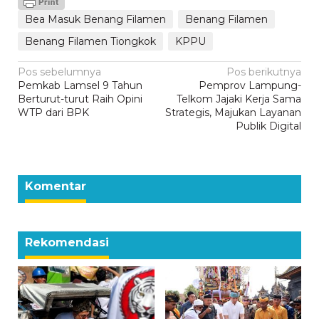
Bea Masuk Benang Filamen
Benang Filamen
Benang Filamen Tiongkok
KPPU
Navigasi
Pos sebelumnya
Pos berikutnya
Pemkab Lamsel 9 Tahun
Pemprov Lampung-
pos
Berturut-turut Raih Opini
Telkom Jajaki Kerja Sama
WTP dari BPK
Strategis, Majukan Layanan
Publik Digital
Komentar
Rekomendasi