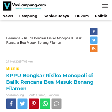
Lewati
ke
konten
News
Lampung
Seni&Budaya
Hukum
Politik
»
KPPU Bongkar Risiko Monopoli di Balik
Beranda
Rencana Bea Masuk Benang Filamen
Oleh
27 Mei 2025 7:05 Am
VoxLampung
Bisnis
KPPU Bongkar Risiko Monopoli di
Balik Rencana Bea Masuk Benang
Filamen
-
,
VoxLampung
Berita Utama
Ekonomi