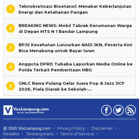
Teknokratisasi Bioetanol: Menakar Keberlanjutan
1
Energi dan Ketahanan Pangan
BREAKING NEWS: Mobil Tabrak Kerumunan Warga
2
di Depan MTS N 1 Bandar Lampung
BPJS Kesehatan Luncurkan NADI JKN, Peserta Kini
3
Bisa Menabung untuk Bayar Iuran
Anggota DPRD Tubaba Laporkan Media Online ke
4
Polda Terkait Pemberitaan MBG
GNLC Bawa Pulang Gelar Juara Pop & Jazz JICF
5
2026, Piala Diarak ke Sekolah-…
@ 2020 VoxLampung.com
Privacy Policy
Disclaimer
Redaksi
Tentang Kami
Terms of Service