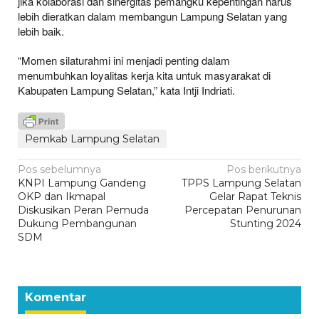
jika kolaborasi dan sinergitas pemangku kepentingan harus
lebih dieratkan dalam membangun Lampung Selatan yang
lebih baik.
“Momen silaturahmi ini menjadi penting dalam
menumbuhkan loyalitas kerja kita untuk masyarakat di
Kabupaten Lampung Selatan,” kata Intji Indriati.
Pemkab Lampung Selatan
Navigasi
Pos sebelumnya
Pos berikutnya
KNPI Lampung Gandeng
TPPS Lampung Selatan
pos
OKP dan Ikmapal
Gelar Rapat Teknis
Diskusikan Peran Pemuda
Percepatan Penurunan
Dukung Pembangunan
Stunting 2024
SDM
Komentar