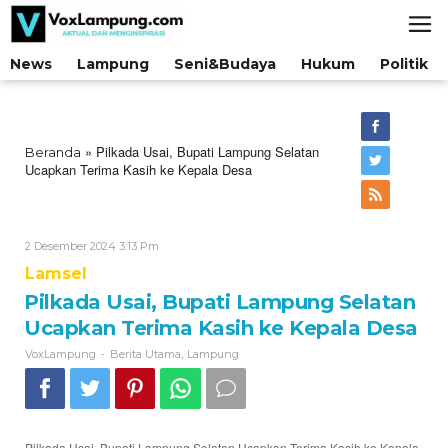
Lewati
ke
konten
News
Lampung
Seni&Budaya
Hukum
Politik
»
Pilkada Usai, Bupati Lampung Selatan
Beranda
Ucapkan Terima Kasih ke Kepala Desa
Oleh
2 Desember 2024 3:13 Pm
VoxLampung
Lamsel
Pilkada Usai, Bupati Lampung Selatan
Ucapkan Terima Kasih ke Kepala Desa
-
,
VoxLampung
Berita Utama
Lampung
Pilkada Usai, Bupati Lampung Selatan Ucapkan Terima Kasih ke Kepala