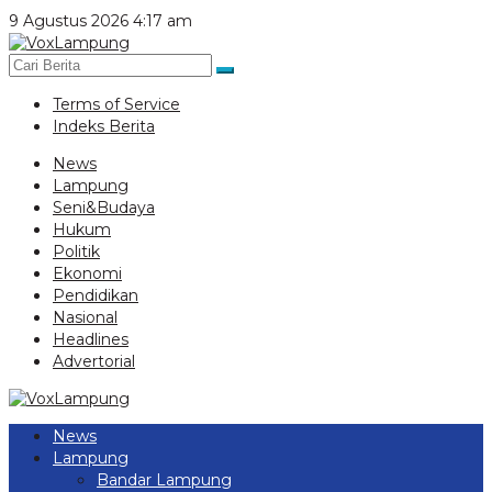
Lewati
9 Agustus 2026 4:17 am
ke
konten
Terms of Service
Indeks Berita
News
Lampung
Seni&Budaya
Hukum
Politik
Ekonomi
Pendidikan
Nasional
Headlines
Advertorial
News
Lampung
Bandar Lampung