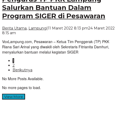
Salurkan Bantuan Dalam
Program SIGER di Pesawaran
Berita Utama
,
Lampung
|
11 Maret 2022 8:13 pm
24 Maret 2022
oleh
8:15 am
VoxLampung
VoxLampung.com, Pesawaran – Ketua Tim Penggerak (TP) PKK
Riana Sari Arinal yang diwakili oleh Sekretaris Fitrianita Damhuri,
menyalurkan bantuan melalui kegiatan SIGER
1
2
Berikutnya
No More Posts Available.
No more pages to load.
View More