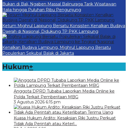
Bukan di Bali, Ngaben Massal Balinuraga Tarik Wisatawan
Italia hingga Puluhan Ribu Pengunjung
Ketum Mighrul Lappung Bersatu Konsisten Kenalkan Budaya
Daerah di Nasional, Didukung TP PKK Lampung
Kenalkan Budaya Lampung, Mighrul Lappung Bersatu
Populerkan Sekubal Balak di Jakarta
Hukum
+
Anggota DPRD Tubaba Laporkan Media Online ke
Polda Terkait Pemberitaan MBG
3 Agustus 2026 6:15 pm
Kuasa Hukum Ardito: Kesaksian Riki Justru Perkuat
Tidak Ada Perintah atau Keterl…