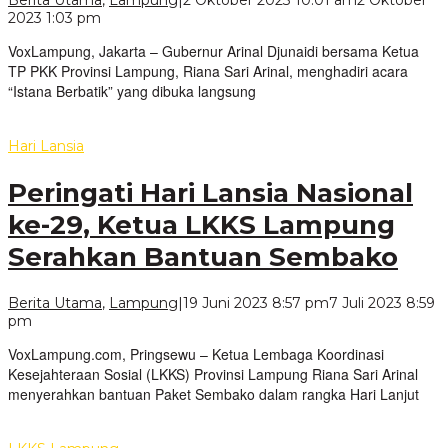
Berita Utama
,
Lampung
|
2 Oktober 2023 10:01 am
2 Oktober
oleh
2023 1:03 pm
VoxLampung
VoxLampung, Jakarta – Gubernur Arinal Djunaidi bersama Ketua
TP PKK Provinsi Lampung, Riana Sari Arinal, menghadiri acara
“Istana Berbatik” yang dibuka langsung
Hari Lansia
Peringati Hari Lansia Nasional
ke-29, Ketua LKKS Lampung
Serahkan Bantuan Sembako
Berita Utama
,
Lampung
|
19 Juni 2023 8:57 pm
7 Juli 2023 8:59
oleh
pm
VoxLampung
VoxLampung.com, Pringsewu – Ketua Lembaga Koordinasi
Kesejahteraan Sosial (LKKS) Provinsi Lampung Riana Sari Arinal
menyerahkan bantuan Paket Sembako dalam rangka Hari Lanjut