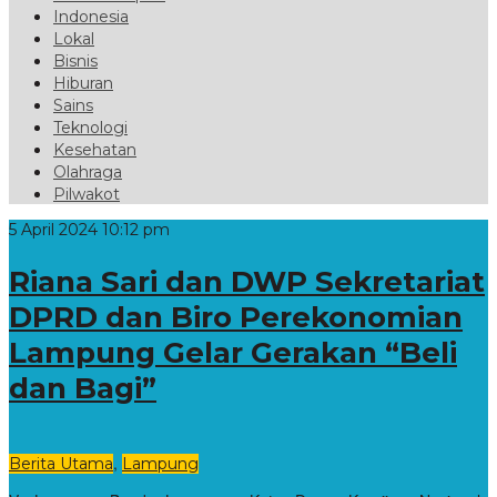
Indonesia
Lokal
Bisnis
Hiburan
Sains
Teknologi
Kesehatan
Olahraga
Pilwakot
5 April 2024 10:12 pm
Riana Sari dan DWP Sekretariat
DPRD dan Biro Perekonomian
Lampung Gelar Gerakan “Beli
dan Bagi”
,
Berita Utama
Lampung