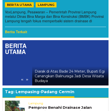
,
BERITA UTAMA
LAMPUNG
VoxLampung, Pesawaran – Pemerintah Provinsi Lampung
melalui Dinas Bina Marga dan Bina Konstruksi (BMBK) Provinsi
Lampung tengah fokus memperbaiki sistem drainase di
Berita Terkait
BERITA
UTAMA
l Balinuraga,
Diarak di Atas Bade 24 Meter, Bupati Egi
ang Hidupkan Desa
Canangkan Balinuraga Jadi Desa Wisata
«
»
luarga
Budaya
Tag:
Lempasing-Padang Cermin
Lampung
Pemprov Benahi Drainase Jalan