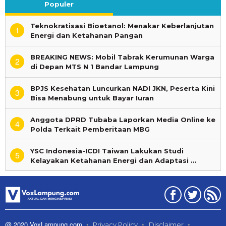
Populer
Teknokratisasi Bioetanol: Menakar Keberlanjutan
1
Energi dan Ketahanan Pangan
BREAKING NEWS: Mobil Tabrak Kerumunan Warga
2
di Depan MTS N 1 Bandar Lampung
BPJS Kesehatan Luncurkan NADI JKN, Peserta Kini
3
Bisa Menabung untuk Bayar Iuran
Anggota DPRD Tubaba Laporkan Media Online ke
4
Polda Terkait Pemberitaan MBG
YSC Indonesia-ICDI Taiwan Lakukan Studi
5
Kelayakan Ketahanan Energi dan Adaptasi …
@ 2020 VoxLampung.com
Privacy Policy
Disclaimer