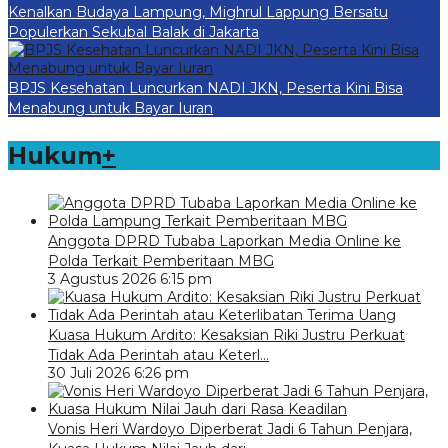
Kenalkan Budaya Lampung, Mighrul Lappung Bersatu
Populerkan Sekubal Balak di Jakarta
BPJS Kesehatan Luncurkan NADI JKN, Peserta Kini Bisa
Menabung untuk Bayar Iuran
Hukum
+
Anggota DPRD Tubaba Laporkan Media Online ke
Polda Terkait Pemberitaan MBG
3 Agustus 2026 6:15 pm
Kuasa Hukum Ardito: Kesaksian Riki Justru Perkuat
Tidak Ada Perintah atau Keterl…
30 Juli 2026 6:26 pm
Vonis Heri Wardoyo Diperberat Jadi 6 Tahun Penjara,