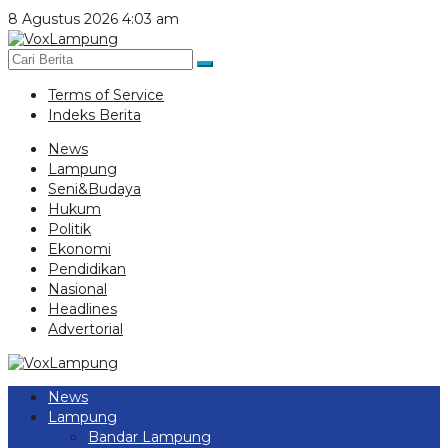
Lewati
8 Agustus 2026 4:03 am
ke
konten
Terms of Service
Indeks Berita
News
Lampung
Seni&Budaya
Hukum
Politik
Ekonomi
Pendidikan
Nasional
Headlines
Advertorial
News
Lampung
Bandar Lampung