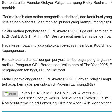
Sementara itu, Founder Gebyar Pelajar Lampung Ricky Rachman 
berakhir.
“Terima kasih atas setiap pengabdian, dedikasi, dan kontribusi yan
belajar, berkolaborasi, dan menjadi pribadi yang mampu menginspira
Selain malam penghargaan, GPL Awards 2026 juga diisi seminar i
Ir. ZF Arif BS, S.T., M.T., IPM. Sesi tersebut membahas pengemb
Pada kesempatan itu juga dilakukan pelepasan simbolis Koordinat
kepengurusan.
Puncak acara ditandai dengan penyerahan berbagai penghargaan ke
meliputi Pengurus GPL Berdampak, Volunteers of The Year 2025, FPL 
penghargaan tertinggi, FPL of The Year.
Melalui penyelenggaraan GPL Awards 2026, Gebyar Pelajar Lampun
terhadap kemajuan pendidikan di Provinsi Lampung.(Rls)
Dekan FKIP Unila
FKIP Unila
GPL Awards 2026
Navigasi
Pos sebelumnya
Kasus Tapir di Mesuji, Wahrul Fauzi 
Pos berikutnya
Kejati Lampung Diminta Ambil Alih Penangana
pos