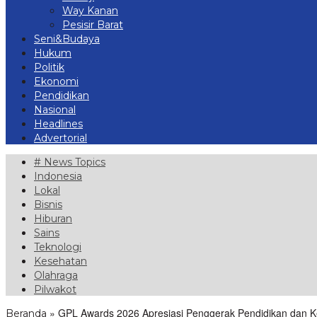
Way Kanan
Pesisir Barat
Seni&Budaya
Hukum
Politik
Ekonomi
Pendidikan
Nasional
Headlines
Advertorial
# News Topics
Indonesia
Lokal
Bisnis
Hiburan
Sains
Teknologi
Kesehatan
Olahraga
Pilwakot
»
GPL Awards 2026 Apresiasi Penggerak Pendidikan dan
Beranda