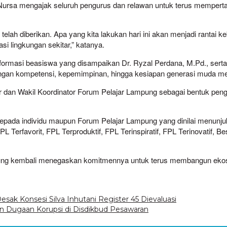
Nursa mengajak seluruh pengurus dan relawan untuk terus memper
g telah diberikan. Apa yang kita lakukan hari ini akan menjadi ranta
si lingkungan sekitar,” katanya.
nformasi beasiswa yang disampaikan Dr. Ryzal Perdana, M.Pd., ser
angan kompetensi, kepemimpinan, hingga kesiapan generasi muda me
or dan Wakil Koordinator Forum Pelajar Lampung sebagai bentuk pen
pada individu maupun Forum Pelajar Lampung yang dinilai menunjukk
Terfavorit, FPL Terproduktif, FPL Terinspiratif, FPL Terinovatif, Be
g kembali menegaskan komitmennya untuk terus membangun ekosiste
Desak Konsesi Silva Inhutani Register 45 Dievaluasi
n Dugaan Korupsi di Disdikbud Pesawaran