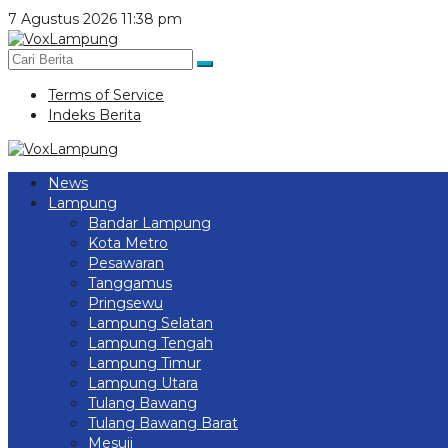
Lewati
7 Agustus 2026 11:38 pm
ke
konten
Terms of Service
Indeks Berita
News
Lampung
Bandar Lampung
Kota Metro
Pesawaran
Tanggamus
Pringsewu
Lampung Selatan
Lampung Tengah
Lampung Timur
Lampung Utara
Tulang Bawang
Tulang Bawang Barat
Mesuji