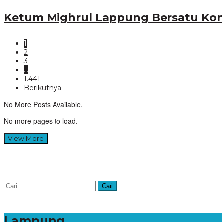
Ketum Mighrul Lappung Bersatu Kon
1
2
3
…
1.441
Berikutnya
No More Posts Available.
No more pages to load.
View More
Cari
untuk:
Lampung