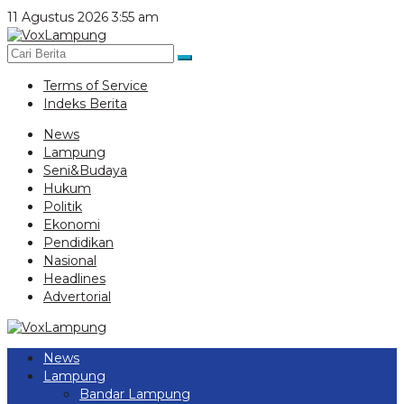
Lewati
11 Agustus 2026 3:55 am
ke
konten
Terms of Service
Indeks Berita
News
Lampung
Seni&Budaya
Hukum
Politik
Ekonomi
Pendidikan
Nasional
Headlines
Advertorial
News
Lampung
Bandar Lampung