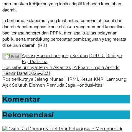
merumuskan kebijakan yang lebih adaptif terhadap kebutuhan
daerah.
Ia berharap, kolaborasi yang kuat antara pemerintah pusat dan
daerah dapat menghasilkan kebijakan yang memberi kepastian
bagi tenaga honorer dan PPPK, menjaga kualitas pelayanan
publik, serta mendukung percepatan pembangunan yang merata
di seluruh daerah. (Rls)
Apkasi
Bupati Lampung Selatan
DPR RI
Radityo
Egi Pratama
Navigasi
Pos sebelumnya
Terpilih Aklamasi, Arkhan Pimpin Apindo
Pesisir Barat 2026–2031
pos
Pos berikutnya
Jelang Munas HIPMI, Ketua KNPI Lampung
Ajak Seluruh Elemen Pemuda Jaga Kondusivitas
Komentar
Rekomendasi