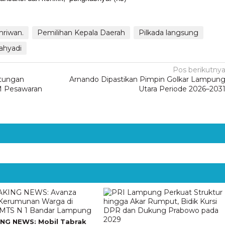
mriwan.
Pemilihan Kepala Daerah
Pilkada langsung
ahyadi
Pos berikutny
itungan
Arnando Dipastikan Pimpin Golkar Lampun
M Pesawaran
Utara Periode 2026–203
NG NEWS: Mobil Tabrak