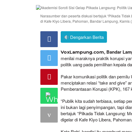
Narasumber dan peserta diskusi bertajuk “Pilkada Tida
di Kafe Kiyo Libera, Pahoman, Bandar Lampung, Kamis (22
Dengarkan Berita
, Bandar La
VoxLampung.com
menilai maraknya praktik korupsi ya
politik uang pada pemilihan kepala da
Pakar komunikasi politik dan pemilu
menciptakan relasi “take and give” a
Pemberantasan Korupsi (KPK), 167 k
“Publik kita sudah terbiasa, setiap p
ini bukan lagi penyimpangan, tapi di
bertajuk “Pilkada Tidak Langsung: 
digelar di Kafe Kiyo Libera, Pahoma
Kata Robi, kondisi itu membuat masya