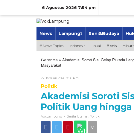
Lewati
ke
6 Agustus 2026 7:54 pm
konten
News
Lampung
Seni&Budaya
Hu
# News Topics
Indonesia
Lokal
Bisnis
Hibur
»
Akademisi Soroti Sisi Gelap Pilkada Lang
Beranda
Masyarakat
Oleh
22 Januari 2026 9:56 Pm
VoxLampung
Politik
Akademisi Soroti Si
Politik Uang hingga 
-
,
VoxLampung
Berita Utama
Politik