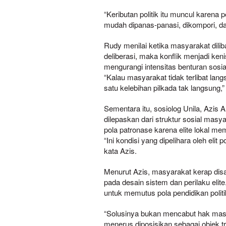
“Keributan politik itu muncul karena p
mudah dipanas-panasi, dikompori, dan
Rudy menilai ketika masyarakat dilib
deliberasi, maka konflik menjadi keni
mengurangi intensitas benturan sosia
“Kalau masyarakat tidak terlibat langs
satu kelebihan pilkada tak langsung,”
Sementara itu, sosiolog Unila, Azis A
dilepaskan dari struktur sosial masy
pola patronase karena elite lokal me
“Ini kondisi yang dipelihara oleh elit p
kata Azis.
Menurut Azis, masyarakat kerap disal
pada desain sistem dan perilaku elit
untuk memutus pola pendidikan politik
“Solusinya bukan mencabut hak masy
menerus diposisikan sebagai objek tr