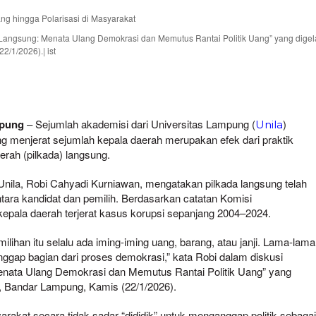
k Langsung: Menata Ulang Demokrasi dan Memutus Rantai Politik Uang” yang digel
/1/2026).| ist
mpung
– Sejumlah akademisi dari Universitas Lampung (
)
Unila
ng menjerat sejumlah kepala daerah merupakan efek dari praktik
erah (pilkada) langsung.
 Unila, Robi Cahyadi Kurniawan, mengatakan pilkada langsung telah
ntara kandidat dan pemilih. Berdasarkan catatan Komisi
epala daerah terjerat kasus korupsi sepanjang 2004–2024.
emilihan itu selalu ada iming-iming uang, barang, atau janji. Lama-lama
anggap bagian dari proses demokrasi,” kata Robi dalam diskusi
Menata Ulang Demokrasi dan Memutus Rantai Politik Uang” yang
n, Bandar Lampung, Kamis (22/1/2026).
rakat secara tidak sadar “dididik” untuk menganggap politik sebaga