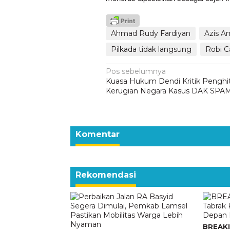
Ahmad Rudy Fardiyan
Azis A
Pilkada tidak langsung
Robi C
Navigasi
Pos sebelumnya
Kuasa Hukum Dendi Kritik Pengh
pos
Kerugian Negara Kasus DAK SPA
Komentar
Rekomendasi
BREAKI