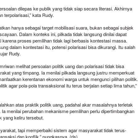
ersoalan dilepas ke publik yang tidak siap secara literasi. Akhirnya
 terpolarisasi,” kata Rudy.
atkan hanya sebagai target mobilisasi suara, bukan sebagai subjek
scayaan. Dalam konteks ini, pilkada tidak langsung dinilai dapat
l karena proses pemilihan tidak lagi berbasis kontestasi massa.
ung dalam kontestasi itu, potensi polarisasi bisa dikurangi. Itu salah
 ujar Rudy.
mriwan melihat persoalan politik uang dan polarisasi tidak bisa
arakat yang timpang. Ia menilai pilkada langsung justru memperkuat
manfaatkan kerentanan ekonomi warga untuk mengunci pilihan politik
olitik agar pola-pola transaksional itu terus berjalan setiap lima tahun,”
ahkan atas praktik politik uang, padahal akar masalahnya terletak
e. Ia menilai perubahan mekanisme pemilihan perlu dipertimbangkan
 yang keliru tersebut.
arakat, tapi memperbaiki sistem agar masyarakat tidak terus-
ansaksi dan konflik,” pungkasnya. (rls)