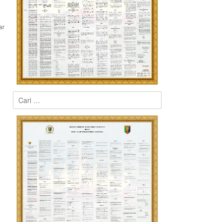
ar
Cari
untuk:
i