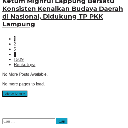
Ketum Mighrul Lappung Bersatu
Konsisten Kenalkan Budaya Daerah
di Nasional, Didukung TP PKK
Lampung
1
2
3
…
1.509
Berikutnya
No More Posts Available.
No more pages to load.
View More
Cari
untuk: