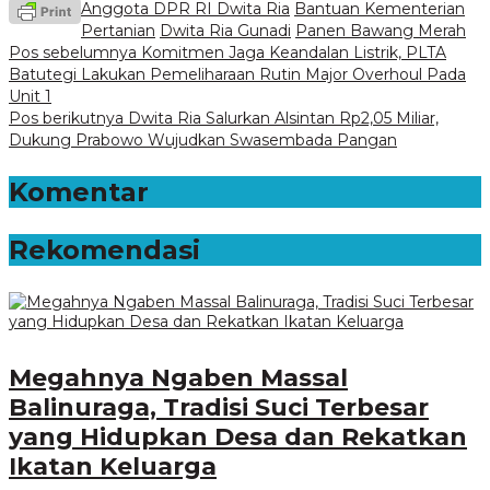
Anggota DPR RI Dwita Ria
Bantuan Kementerian
Pertanian
Dwita Ria Gunadi
Panen Bawang Merah
Navigasi
Pos sebelumnya
Komitmen Jaga Keandalan Listrik, PLTA
Batutegi Lakukan Pemeliharaan Rutin Major Overhoul Pada
pos
Unit 1
Pos berikutnya
Dwita Ria Salurkan Alsintan Rp2,05 Miliar,
Dukung Prabowo Wujudkan Swasembada Pangan
Komentar
Rekomendasi
Megahnya Ngaben Massal
Balinuraga, Tradisi Suci Terbesar
yang Hidupkan Desa dan Rekatkan
Ikatan Keluarga