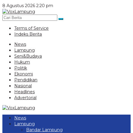
Lewati
8 Agustus 2026 2:20 pm
ke
konten
Terms of Service
Indeks Berita
News
Lampung
Seni&Budaya
Hukum
Politik
Ekonomi
Pendidikan
Nasional
Headlines
Advertorial
News
Lampung
Bandar Lampung