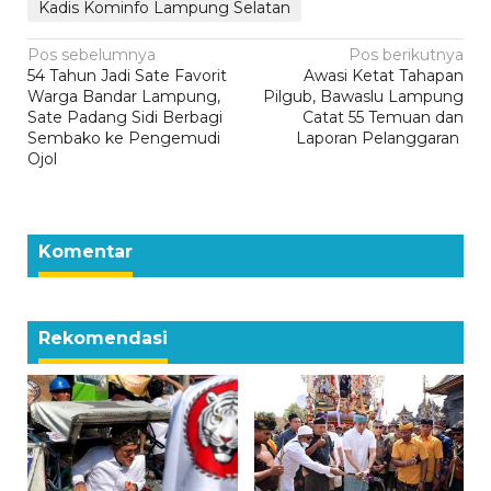
Kadis Kominfo Lampung Selatan
Navigasi
Pos sebelumnya
Pos berikutnya
54 Tahun Jadi Sate Favorit
Awasi Ketat Tahapan
pos
Warga Bandar Lampung,
Pilgub, Bawaslu Lampung
Sate Padang Sidi Berbagi
Catat 55 Temuan dan
Sembako ke Pengemudi
Laporan Pelanggaran
Ojol
Komentar
Rekomendasi