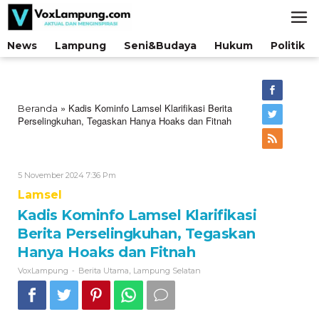
Lewati
ke
konten
News
Lampung
Seni&Budaya
Hukum
Politik
»
Kadis Kominfo Lamsel Klarifikasi Berita
Beranda
Perselingkuhan, Tegaskan Hanya Hoaks dan Fitnah
Oleh
5 November 2024 7:36 Pm
VoxLampung
Lamsel
Kadis Kominfo Lamsel Klarifikasi
Berita Perselingkuhan, Tegaskan
Hanya Hoaks dan Fitnah
-
,
VoxLampung
Berita Utama
Lampung Selatan