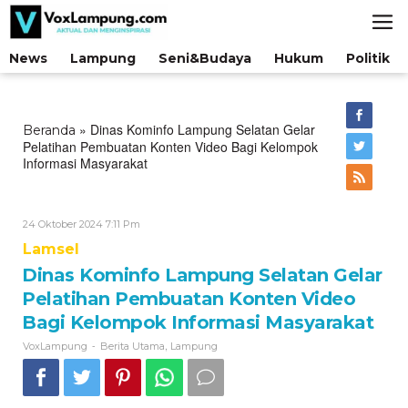
Lewati
ke
konten
News
Lampung
Seni&Budaya
Hukum
Politik
»
Dinas Kominfo Lampung Selatan Gelar
Beranda
Pelatihan Pembuatan Konten Video Bagi Kelompok
Informasi Masyarakat
Oleh
24 Oktober 2024 7:11 Pm
VoxLampung
Lamsel
Dinas Kominfo Lampung Selatan Gelar
Pelatihan Pembuatan Konten Video
Bagi Kelompok Informasi Masyarakat
-
,
VoxLampung
Berita Utama
Lampung