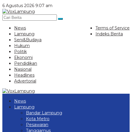
Lewati
6 Agustus 2026 9:07 am
ke
konten
News
Terms of Service
Lampung
Indeks Berita
Seni&Budaya
Hukum
Politik
Ekonomi
Pendidikan
Nasional
Headlines
Advertorial
News
Lampung
Bandar Lampung
Kota Metro
Pesawaran
Tanggamus