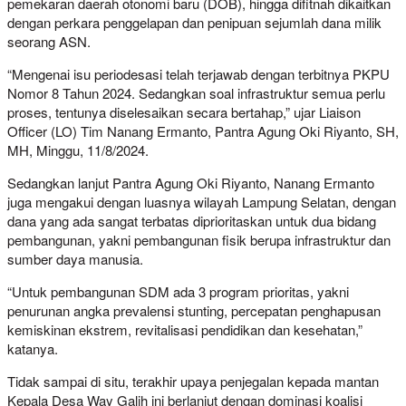
pemekaran daerah otonomi baru (DOB), hingga difitnah dikaitkan
dengan perkara penggelapan dan penipuan sejumlah dana milik
seorang ASN.
“Mengenai isu periodesasi telah terjawab dengan terbitnya PKPU
Nomor 8 Tahun 2024. Sedangkan soal infrastruktur semua perlu
proses, tentunya diselesaikan secara bertahap,” ujar Liaison
Officer (LO) Tim Nanang Ermanto, Pantra Agung Oki Riyanto, SH,
MH, Minggu, 11/8/2024.
Sedangkan lanjut Pantra Agung Oki Riyanto, Nanang Ermanto
juga mengakui dengan luasnya wilayah Lampung Selatan, dengan
dana yang ada sangat terbatas diprioritaskan untuk dua bidang
pembangunan, yakni pembangunan fisik berupa infrastruktur dan
sumber daya manusia.
“Untuk pembangunan SDM ada 3 program prioritas, yakni
penurunan angka prevalensi stunting, percepatan penghapusan
kemiskinan ekstrem, revitalisasi pendidikan dan kesehatan,”
katanya.
Tidak sampai di situ, terakhir upaya penjegalan kepada mantan
Kepala Desa Way Galih ini berlanjut dengan dominasi koalisi