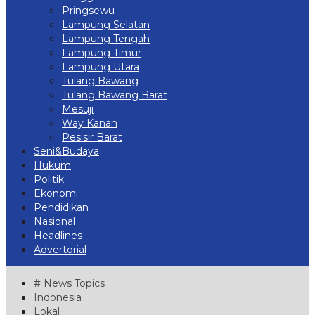
Pringsewu
Lampung Selatan
Lampung Tengah
Lampung Timur
Lampung Utara
Tulang Bawang
Tulang Bawang Barat
Mesuji
Way Kanan
Pesisir Barat
Seni&Budaya
Hukum
Politik
Ekonomi
Pendidikan
Nasional
Headlines
Advertorial
# News Topics
Indonesia
Lokal