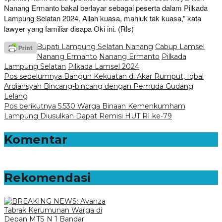
Nanang Ermanto bakal berlayar sebagai peserta dalam Pilkada
Lampung Selatan 2024. Allah kuasa, mahluk tak kuasa,” kata
lawyer yang familiar disapa Oki ini. (Rls)
Bupati Lampung Selatan Nanang
Cabup Lamsel
Nanang Ermanto
Nanang Ermanto
Pilkada
Lampung Selatan
Pilkada Lamsel 2024
Navigasi
Pos sebelumnya
Bangun Kekuatan di Akar Rumput, Iqbal
Ardiansyah Bincang-bincang dengan Pemuda Gudang
pos
Lelang
Pos berikutnya
5.530 Warga Binaan Kemenkumham
Lampung Diusulkan Dapat Remisi HUT RI ke-79
Komentar
Rekomendasi