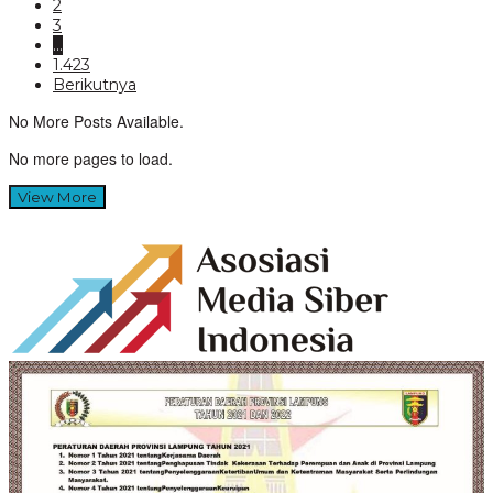
2
3
…
1.423
Berikutnya
No More Posts Available.
No more pages to load.
View More