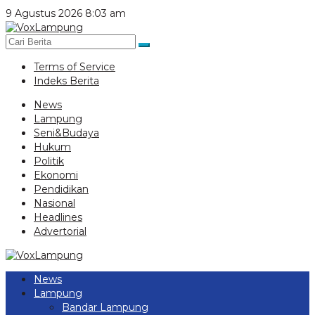
Lewati
9 Agustus 2026 8:03 am
ke
konten
Terms of Service
Indeks Berita
News
Lampung
Seni&Budaya
Hukum
Politik
Ekonomi
Pendidikan
Nasional
Headlines
Advertorial
News
Lampung
Bandar Lampung