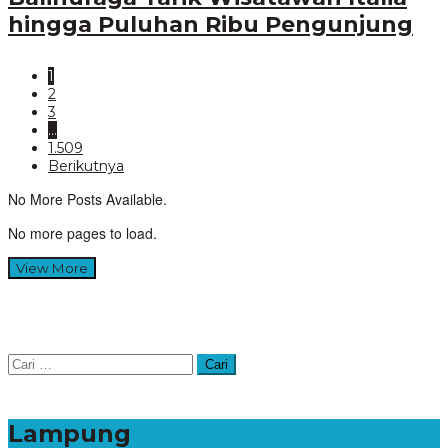
hingga Puluhan Ribu Pengunjung
1
2
3
…
1.509
Berikutnya
No More Posts Available.
No more pages to load.
View More
Cari
untuk:
Lampung