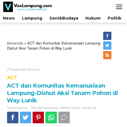
Lewati
ke
konten
News
Lampung
Seni&Budaya
Hukum
Politik
»
ACT dan Komunitas Kemanusiaan Lampung-
Beranda
Dishut Aksi Tanam Pohon di Way Lunik
Oleh
27 Maret 2021 8:54 Pm
VoxLampung
ACT
ACT dan Komunitas Kemanusiaan
Lampung-Dishut Aksi Tanam Pohon di
Way Lunik
-
,
,
VoxLampung
Bandar Lampung
Berita Utama
Lampung