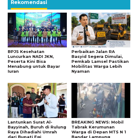
Rekomendasi
BPJS Kesehatan
Perbaikan Jalan RA
Luncurkan NADI JKN,
Basyid Segera Dimulai,
Peserta Kini Bisa
Pemkab Lamsel Pastikan
Menabung untuk Bayar
Mobilitas Warga Lebih
Iuran
Nyaman
Lantunkan Surat Al-
BREAKING NEWS: Mobil
Bayyinah, Buruh di Rulung
Tabrak Kerumunan
Raya Dihadiahi Umrah
Warga di Depan MTS N 1
dari Bupati Egi
Bandar Lampung