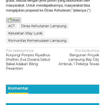
gratis, sesuai dengan jenis pohon yang dibutuhkan oleh
masyarakat. Untuk mendapatkannya, masyarakat bisa
mengajukan proposal ke Dinas Kehutanan,” jelasnya.(*)
ACT
Dinas Kehutanan Lampung
Kelurahan Way Lunik
Komunitas Kemanusiaan Lampung
Navigasi
Pos sebelumnya
Pos berikutnya
Kunjungi Ponpes Riyadhus
Bangunan Proyek
pos
Sholihin, Eva Dwiana Sebut
Lampung Bay City
Bakal Adakan Biling
Ambruk, 1 Pekerja Tewas
Pesantren
Komentar