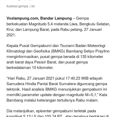
Ilustrasi gempa. | ist
Voxlampung.com, Bandar Lampung
– Gempa
berkekuatan Magnitudo 5,4 melanda Liwa, Bengkulu Selatan,
Krui, dan Lampung Barat, pada Rabu petang, 27 Januari
2021.
Kepala Pusat Gempabumi dan Tsunami Badan Meteorlogi
Klimatologi dan Geofisika (BMKG) Bambang Setiyo Prayitno
menginformasikan, pusat gempa berada di 135 kilometer
arah barat daya Pesisir Barat, dan pusat gempa
berkedalaman 10 kilometer.
“Hari Rabu, 27 Januari 2021 pukul 17.40.23 WIB wilayah
Samudera Hindia Pantai Barat Sumatera diguncang gempa
tektonik. Hasil analisis BMKG menunjukkan gempabumi ini
memiliki parameter update dengan magnitudo M=5,1,” Kata
Bambang melalui keterangan tertulisnya Rabu malam.
Dia melanjutkan, episenter gempabumi terletak pada
koordinat 5,13 LS dan 103,74 BT , atau tepatnya berlokasi di