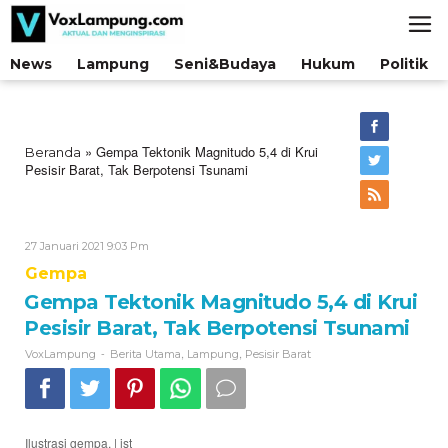
Lewati
ke
konten
News
Lampung
Seni&Budaya
Hukum
Politik
»
Gempa Tektonik Magnitudo 5,4 di Krui
Beranda
Pesisir Barat, Tak Berpotensi Tsunami
Oleh
27 Januari 2021 9:03 Pm
VoxLampung
Gempa
Gempa Tektonik Magnitudo 5,4 di Krui
Pesisir Barat, Tak Berpotensi Tsunami
-
,
,
VoxLampung
Berita Utama
Lampung
Pesisir Barat
Ilustrasi gempa. | ist