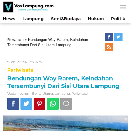
Lewati
ke
konten
News
Lampung
Seni&Budaya
Hukum
Politik
»
Bendungan Way Rarem, Keindahan
Beranda
Tersembunyi Dari Sisi Utara Lampung
Oleh
9 Januari 2021 3:55 Pm
VoxLampung
Pariwisata
Bendungan Way Rarem, Keindahan
Tersembunyi Dari Sisi Utara Lampung
-
,
,
VoxLampung
Berita Utama
Lampung
Pariwisata