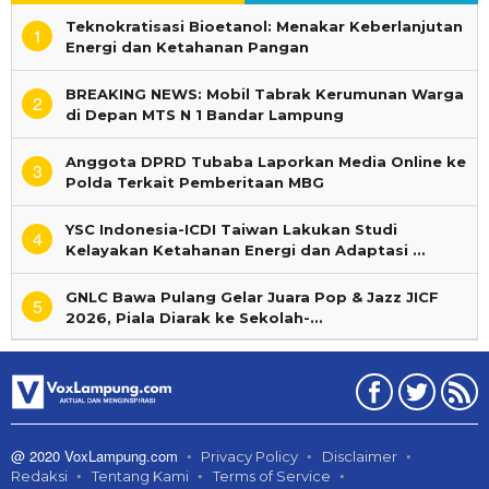
Teknokratisasi Bioetanol: Menakar Keberlanjutan
1
Energi dan Ketahanan Pangan
BREAKING NEWS: Mobil Tabrak Kerumunan Warga
2
di Depan MTS N 1 Bandar Lampung
Anggota DPRD Tubaba Laporkan Media Online ke
3
Polda Terkait Pemberitaan MBG
YSC Indonesia-ICDI Taiwan Lakukan Studi
4
Kelayakan Ketahanan Energi dan Adaptasi …
GNLC Bawa Pulang Gelar Juara Pop & Jazz JICF
5
2026, Piala Diarak ke Sekolah-…
@ 2020 VoxLampung.com
Privacy Policy
Disclaimer
Redaksi
Tentang Kami
Terms of Service