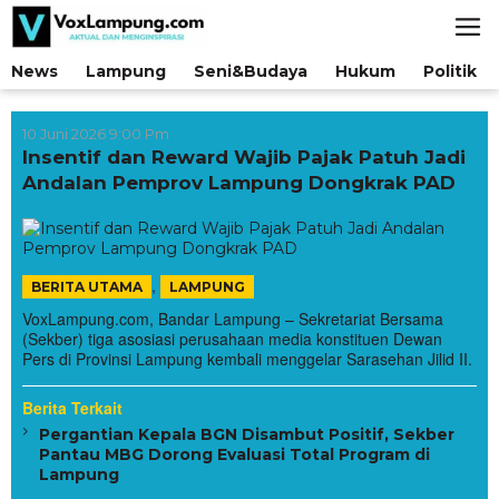
Lewati
ke
konten
News
Lampung
Seni&Budaya
Hukum
Politik
10 Juni 2026 9:00 Pm
Insentif dan Reward Wajib Pajak Patuh Jadi
Andalan Pemprov Lampung Dongkrak PAD
,
BERITA UTAMA
LAMPUNG
VoxLampung.com, Bandar Lampung – Sekretariat Bersama
(Sekber) tiga asosiasi perusahaan media konstituen Dewan
Pers di Provinsi Lampung kembali menggelar Sarasehan Jilid II.
Berita Terkait
Pergantian Kepala BGN Disambut Positif, Sekber
Pantau MBG Dorong Evaluasi Total Program di
Lampung