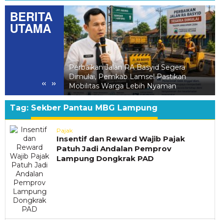
 Juara Pop &
BERITA
ak ke Sekolah-
UTAMA
Perbaikan Jalan RA Basyid Segera
L
Dimulai, Pemkab Lamsel Pastikan
R
«
»
Mobilitas Warga Lebih Nyaman
E
Tag:
Sekber Pantau MBG Lampung
Pajak
Insentif dan Reward Wajib Pajak
Patuh Jadi Andalan Pemprov
Lampung Dongkrak PAD